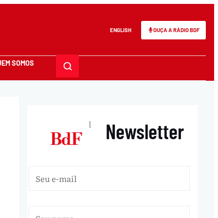
ENGLISH
OUÇA A RÁDIO BDF
UEM SOMOS
Newsletter
|