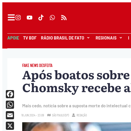
APOIE
TV BDF
RÁDIO BRASIL DE FATO
REGIONAIS
I
FAKE NEWS DESFEITA
Após boatos sobr
Chomsky recebe al
Facebook
Mais cedo, notícia sobre a suposta morte do intelectual c
WhatsApp
18.JUN.2024 - 23:09
SÃO PAULO (SP)
REDAÇÃO
Email