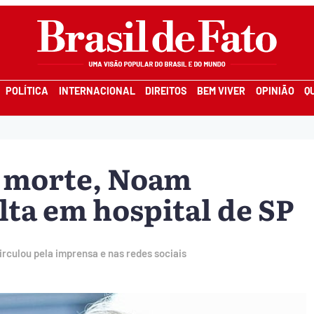
POLÍTICA
INTERNACIONAL
DIREITOS
BEM VIVER
OPINIÃO
Q
e morte, Noam
ta em hospital de SP
irculou pela imprensa e nas redes sociais