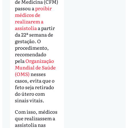
de Medicina (CFM)
passou a
proibir
médicos de
realizarem a
assistolia
a partir
da 22ª semana de
gestação. O
procedimento,
recomendado
pela
Organização
Mundial de Saúde
(OMS)
nesses
casos, evita que o
feto seja retirado
do útero com
sinais vitais.
Com isso, médicos
que realizassem a
assistolia nas