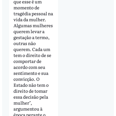
que esse é um
momento de
tragédia pessoal na
vida da mulher.
Algumas mulheres
querem levar a
gestação a termo,
outras não
querem. Cada um
tem o direito de se
comportar de
acordo com seu
sentimento e sua
convicção. O
Estado não tem o
direito de tomar
essa decisão pela
mulher",
argumentou à
época perante o