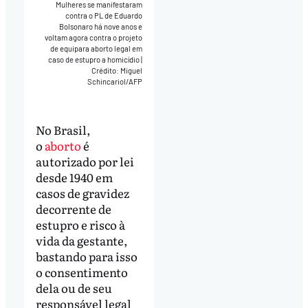
Mulheres se manifestaram
contra o PL de Eduardo
Bolsonaro há nove anos e
voltam agora contra o projeto
de equipara aborto legal em
caso de estupro a homicídio
|
Crédito: Miguel
Schincariol/AFP
No Brasil,
o
aborto
é
autorizado por lei
desde 1940 em
casos de gravidez
decorrente de
estupro e risco à
vida da gestante,
bastando para isso
o consentimento
dela ou de seu
responsável legal