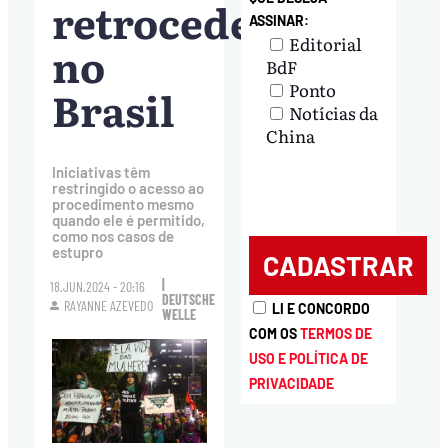
retrocedeu
ASSINAR:
Editorial
no
BdF
Ponto
Brasil
Notícias da
China
Iniciativas têm
restringido o acesso ao
procedimento mesmo
quando ele é permitido,
como nos casos de
estupro
|
18.JUN.2024 - 20:16
DEUTSCHE
RAYANNE AZEVEDO
LI E CONCORDO
WELLE
COM OS
TERMOS DE
USO E POLÍTICA DE
PRIVACIDADE