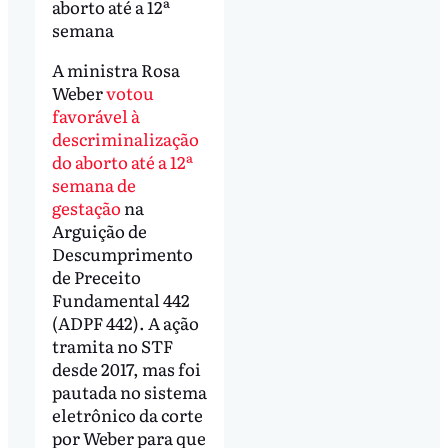
aborto até a 12ª
semana
A ministra Rosa
Weber
votou
favorável à
descriminalização
do aborto até a 12ª
semana de
gestação
na
Arguição de
Descumprimento
de Preceito
Fundamental 442
(ADPF 442). A ação
tramita no STF
desde 2017, mas foi
pautada no sistema
eletrônico da corte
por Weber para que