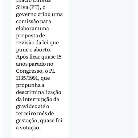
Silva (PT), o
governo criou uma
comissão para
elaborar uma
proposta de
revisão da lei que
pune o aborto.
Após ficar quase 15
anos parado no
Congresso, o PL
1135/1991, que
propunha a
descriminalização
da interrupção da
gravidez até o
terceiro mês de
gestação, quase foi
a votação.