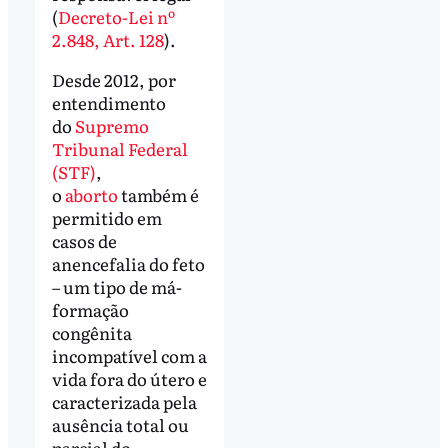
(
Decreto-Lei nº
2.848, Art. 128
).
Desde 2012, por
entendimento
do
Supremo
Tribunal Federal
(STF)
,
o
aborto
também é
permitido em
casos de
anencefalia do feto
– um tipo de má-
formação
congênita
incompatível com a
vida fora do útero e
caracterizada pela
ausência total ou
parcial do