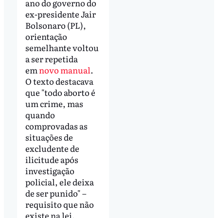
ano do governo do
ex-presidente Jair
Bolsonaro (PL),
orientação
semelhante voltou
a ser repetida
em
novo manual
.
O texto destacava
que "todo aborto é
um crime, mas
quando
comprovadas as
situações de
excludente de
ilicitude após
investigação
policial, ele deixa
de ser punido" –
requisito que não
existe na lei.