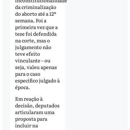
inconstitucionalidade
da criminalização
do aborto até a 12ª
semana. Foi a
primeira vez que a
tese foi defendida
na corte, mas o
julgamento não
teve efeito
vinculante – ou
seja, valeu apenas
para o caso
específico julgado à
época.
Em reação à
decisão, deputados
articularam uma
proposta para
incluir na