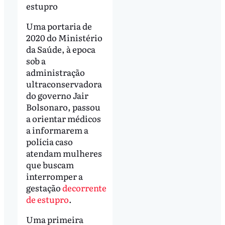
estupro
Uma portaria de
2020 do Ministério
da Saúde, à epoca
sob a
administração
ultraconservadora
do governo Jair
Bolsonaro, passou
a orientar médicos
a informarem a
polícia caso
atendam mulheres
que buscam
interromper a
gestação
decorrente
de estupro
.
Uma primeira