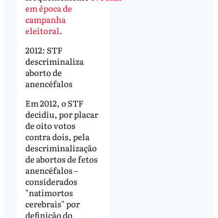
em época de
campanha
eleitoral
.
2012: STF
descriminaliza
aborto de
anencéfalos
Em 2012, o STF
decidiu, por placar
de oito votos
contra dois, pela
descriminalização
de abortos de fetos
anencéfalos –
considerados
"natimortos
cerebrais" por
definição do