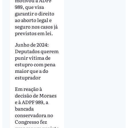
motivou a ADPF
989, que visa
garantir o direito
ao aborto legal e
seguro nos casos já
previstos em lei.
Junho de 2024:
Deputados querem
punir vítima de
estupro com pena
maior que a do
estuprador
Em reação à
decisão de Moraes
e à ADPF 989, a
bancada
conservadora no
Congresso fez