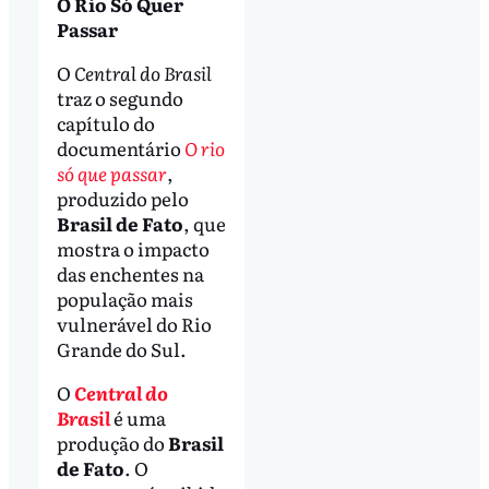
O Rio Só Quer
Passar
O
Central do Brasil
traz o segundo
capítulo do
documentário
O rio
só que passar
,
produzido pelo
Brasil de Fato
, que
mostra o impacto
das enchentes na
população mais
vulnerável do Rio
Grande do Sul.
O
Central do
Brasil
é uma
produção do
Brasil
de Fato
. O