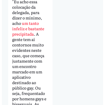
"Eu acho essa
colocação da
delegada, para
dizer o mínimo,
acho
um tanto
infeliz e bastante
precipitada
. A
gente tem aí
contornos muito
evidentes neste
caso, que começa
justamente com
um encontro
marcado em um
aplicativo
destinado ao
público gay. Ou
seja, frequentado
por homens gays e
bissexuais. As