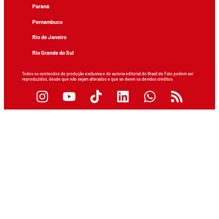
Paraná
Pernambuco
Rio de Janeiro
Rio Grande do Sul
Todos os conteúdos de produção exclusiva e de autoria editorial do Brasil de Fato podem ser
reproduzidos, desde que não sejam alterados e que se deem os devidos créditos.