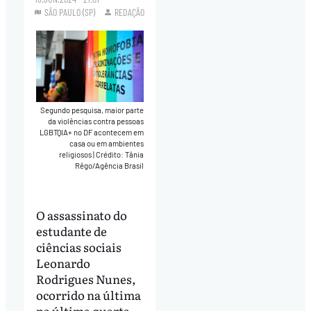
SÃO PAULO (SP)
REDAÇÃO
Segundo pesquisa, maior parte
da violências contra pessoas
LGBTQIA+ no DF acontecem em
casa ou em ambientes
religiosos
|
Crédito: Tânia
Rêgo/Agência Brasil
O assassinato do
estudante de
ciências sociais
Leonardo
Rodrigues Nunes,
ocorrido na última
na última quarta-