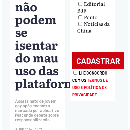
não
Editorial
BdF
podem
Ponto
Notícias da
se
China
isentar
do mau
uso das
LI E CONCORDO
plataformas
COM OS
TERMOS DE
USO E POLÍTICA DE
PRIVACIDADE
Assassinato de jovem
gay após encontro
marcado por aplicativo
reacende debate sobre
responsabilização
18.JUN.2024 - 21:07