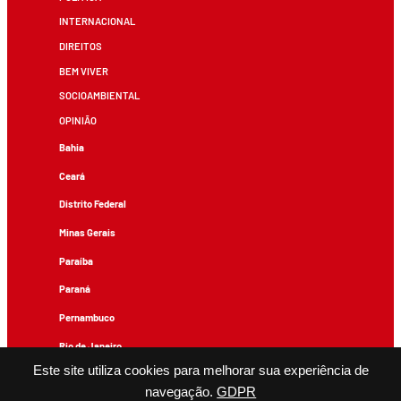
INTERNACIONAL
DIREITOS
BEM VIVER
SOCIOAMBIENTAL
OPINIÃO
Bahia
Ceará
Distrito Federal
Minas Gerais
Paraíba
Paraná
Pernambuco
Rio de Janeiro
Este site utiliza cookies para melhorar sua experiência de
Rio Grande do Sul
navegação.
GDPR