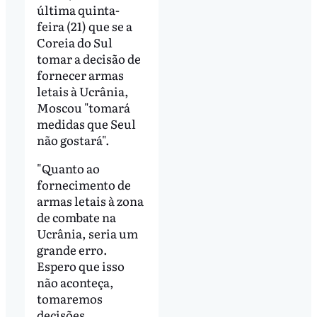
última quinta-
feira (21) que se a
Coreia do Sul
tomar a decisão de
fornecer armas
letais à Ucrânia,
Moscou "tomará
medidas que Seul
não gostará".
"Quanto ao
fornecimento de
armas letais à zona
de combate na
Ucrânia, seria um
grande erro.
Espero que isso
não aconteça,
tomaremos
decisões