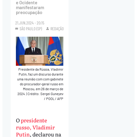
e Ocidente
manifestaram
preocupação
21.JUN.2024 - 20:15
SÃO PAULO (SP)
REDAÇÃO
Presidente da Rússia, Vladimir
Putin, faz um discurso durante
uma reunião com com gabinete
do procurador-geral russo em
Moscou, em 26 de março de
2024.
|
Crédito: Sergei Guneyev
/ POOL / AFP
O
presidente
russo, Vladimir
Putin
, declarou na