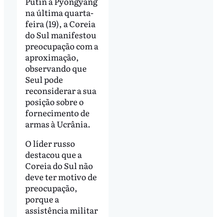
Putin a Pyongyang
na última quarta-
feira (19), a Coreia
do Sul manifestou
preocupação com a
aproximação,
observando que
Seul pode
reconsiderar a sua
posição sobre o
fornecimento de
armas à Ucrânia.
O líder russo
destacou que a
Coreia do Sul não
deve ter motivo de
preocupação,
porque a
assistência militar