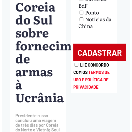
Coreia
BdF
Ponto
do Sul
Notícias da
China
sobre
fornecimento
de
armas
LI E CONCORDO
COM OS
TERMOS DE
à
USO E POLÍTICA DE
PRIVACIDADE
Ucrânia
Presidente russo
concluiu uma viagem
de três dias por Coreia
do Norte e Vietnã; Seul