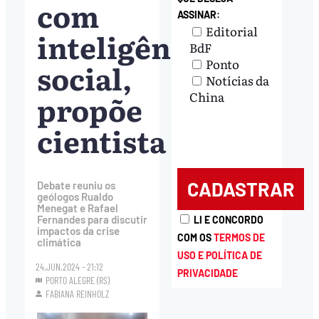
com
ASSINAR:
Editorial
inteligência
BdF
Ponto
social,
Notícias da
propõe
China
cientista
Debate reuniu os
geólogos Rualdo
Menegat e Rafael
Fernandes para discutir
LI E CONCORDO
impactos da crise
COM OS
TERMOS DE
climática
USO E POLÍTICA DE
24.JUN.2024 - 21:12
PRIVACIDADE
PORTO ALEGRE (RS)
FABIANA REINHOLZ