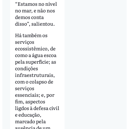
“Estamos no nível
no mar, e não nos
demos conta
disso”, salientou.
Há também os
serviços
ecossistêmico, de
como a água escoa
pela superfície; as
condições
infraestruturais,
com o colapso de
serviços
essenciais; e, por
fim, aspectos
ligdos à defesa civil
e educação,
marcado pela
ausência de um