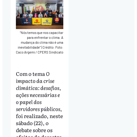
“Nós temos que nos capacitar
para enfrentar o clima. A
mudança do clima não é uma
inevitabilidade”
|
Crédito: Foto:
Caco Argemi / CPERS Sindicato
Com o tema
O
impacto da crise
climática: desafios,
ações necessárias e
o papel dos
servidores públicos
,
foi realizado, neste
sábado (22), o
debate sobre os
efeitos do desastre