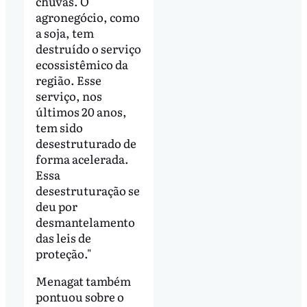
chuvas. O
agronegócio, como
a soja, tem
destruído o serviço
ecossistêmico da
região. Esse
serviço, nos
últimos 20 anos,
tem sido
desestruturado de
forma acelerada.
Essa
desestruturação se
deu por
desmantelamento
das leis de
proteção."
Menagat também
pontuou sobre o