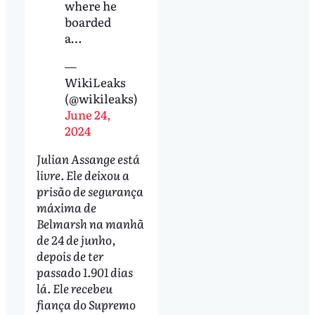
where he
boarded
a…
—
WikiLeaks
(@wikileaks)
June 24,
2024
Julian Assange está
livre. Ele deixou a
prisão de segurança
máxima de
Belmarsh na manhã
de 24 de junho,
depois de ter
passado 1.901 dias
lá. Ele recebeu
fiança do Supremo