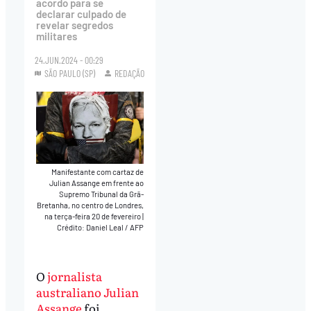
acordo para se
declarar culpado de
revelar segredos
militares
24.JUN.2024 - 00:29
SÃO PAULO (SP)
REDAÇÃO
Manifestante com cartaz de
Julian Assange em frente ao
Supremo Tribunal da Grã-
Bretanha, no centro de Londres,
na terça-feira 20 de fevereiro
|
Crédito: Daniel Leal / AFP
O
jornalista
australiano Julian
Assange
foi