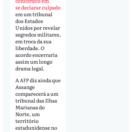
concordou em
se declarar culpado
em um tribunal
dos Estados
Unidos por revelar
segredos militares,
em troca da sua
liberdade. O
acordo encerraria
assim um longo
drama legal.
A
AFP
diz ainda que
Assange
comparecerá a um
tribunal das Ilhas
Marianas do
Norte, um
território
estadunidense no