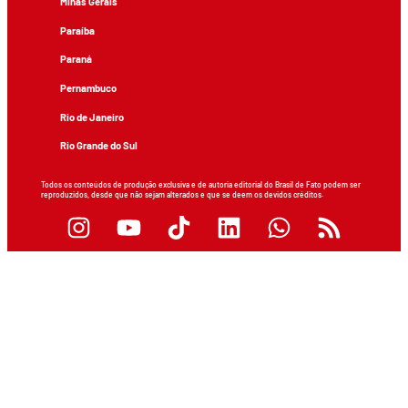
Minas Gerais
Paraíba
Paraná
Pernambuco
Rio de Janeiro
Rio Grande do Sul
Todos os conteúdos de produção exclusiva e de autoria editorial do Brasil de Fato podem ser
reproduzidos, desde que não sejam alterados e que se deem os devidos créditos.