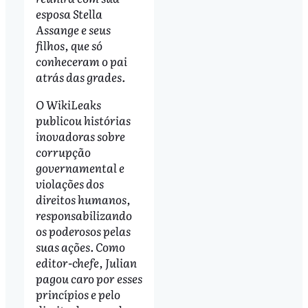
esposa Stella
Assange e seus
filhos, que só
conheceram o pai
atrás das grades.
O WikiLeaks
publicou histórias
inovadoras sobre
corrupção
governamental e
violações dos
direitos humanos,
responsabilizando
os poderosos pelas
suas ações. Como
editor-chefe, Julian
pagou caro por esses
princípios e pelo