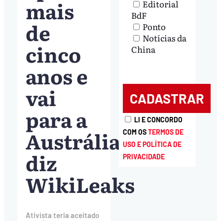
mais
Editorial
BdF
de
Ponto
Notícias da
cinco
China
anos e
vai
para a
LI E CONCORDO
Austrália,
COM OS
TERMOS DE
USO E POLÍTICA DE
diz
PRIVACIDADE
WikiLeaks
Ativista teria aceitado