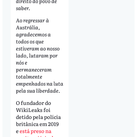
direito do povo de
saber.
Ao regressar à
Austrália,
agradecemos a
todos os que
estiveram ao nosso
lado, lutaram por
nós e
permaneceram
totalmente
empenhados na luta
pela sua liberdade.
O fundador do
WikiLeaks foi
detido pela polícia
britânica em 2019
e
está preso na