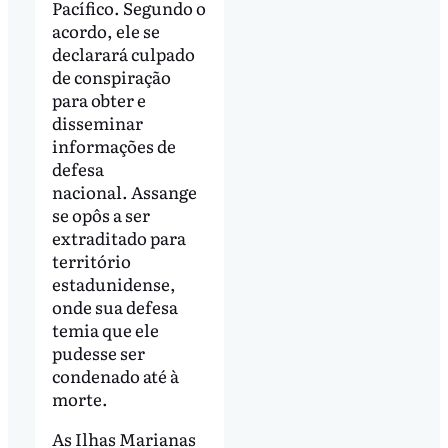
Pacífico. Segundo o
acordo, ele se
declarará culpado
de conspiração
para obter e
disseminar
informações de
defesa
nacional. Assange
se opôs a ser
extraditado para
território
estadunidense,
onde sua defesa
temia que ele
pudesse ser
condenado até à
morte.
As Ilhas Marianas