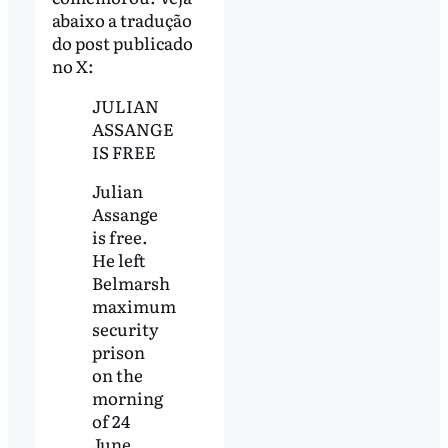
abaixo a tradução
do post publicado
no X:
JULIAN
ASSANGE
IS FREE
Julian
Assange
is free.
He left
Belmarsh
maximum
security
prison
on the
morning
of 24
June,