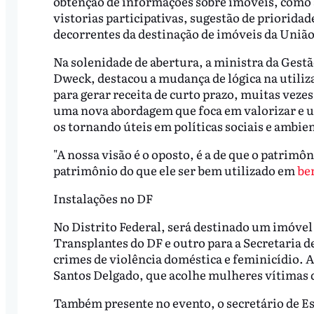
obtenção de informações sobre imóveis, como a
vistorias participativas, sugestão de priorid
decorrentes da destinação de imóveis da Uniã
Na solenidade de abertura, a ministra da Gestã
Dweck, destacou a mudança de lógica na utiliz
para gerar receita de curto prazo, muitas veze
uma nova abordagem que foca em valorizar e ut
os tornando úteis em políticas sociais e ambien
"A nossa visão é o oposto, é a de que o patrimô
patrimônio do que ele ser bem utilizado em
be
Instalações no DF
No Distrito Federal, será destinado um imóvel
Transplantes do DF e outro para a Secretaria 
crimes de violência doméstica e feminicídio. 
Santos Delgado, que acolhe mulheres vítimas 
Também presente no evento, o secretário de E