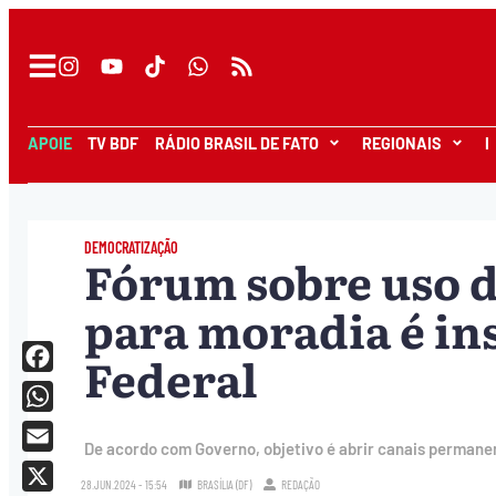
APOIE
TV BDF
RÁDIO BRASIL DE FATO
REGIONAIS
I
DEMOCRATIZAÇÃO
Fórum sobre uso d
para moradia é ins
Federal
Facebook
WhatsApp
De acordo com Governo, objetivo é abrir canais permanen
Email
28.JUN.2024 - 15:54
BRASÍLIA (DF)
REDAÇÃO