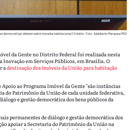
vo democratizar debate sobre moradia habitacional
|
Crédito: Foto: Adalberto Marques/MGI
vel da Gente no Distrito Federal foi realizada nesta
da Inovação em Serviços Públicos, em Brasília. O
r a
destinação dos imóveis da União para habitação
e Apoio ao Programa Imóvel da Gente "são instâncias
a do Patrimônio da União de cada unidade federativa,
diálogo e gestão democrática dos bens públicos da
ais permanentes de diálogo e gestão democrática dos
ção apoiar a Secretaria do Patrimônio da União na