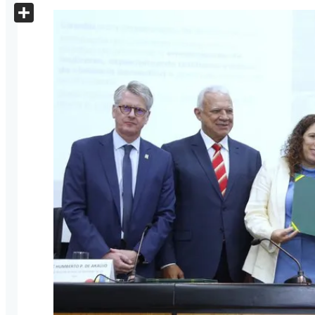
X
Share