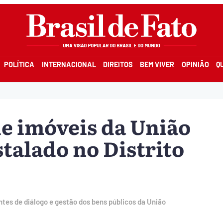
POLÍTICA
INTERNACIONAL
DIREITOS
BEM VIVER
OPINIÃO
Q
e imóveis da União
talado no Distrito
tes de diálogo e gestão dos bens públicos da União