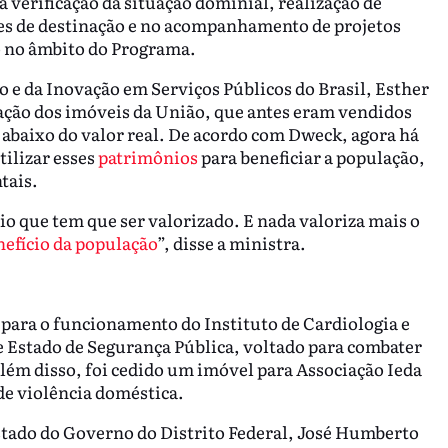
 verificação da situação dominial, realização de
ades de destinação e no acompanhamento de projetos
o no âmbito do Programa.
o e da Inovação em Serviços Públicos do Brasil, Esther
ação dos imóveis da União, que antes eram vendidos
s abaixo do valor real. De acordo com Dweck, agora há
ilizar esses
patrimônios
para beneficiar a população,
tais.
nio que tem que ser valorizado. E nada valoriza mais o
nefício da população
”, disse a ministra.
 para o funcionamento do Instituto de Cardiologia e
de Estado de Segurança Pública, voltado para combater
Além disso, foi cedido um imóvel para Associação Ieda
de violência doméstica.
stado do Governo do Distrito Federal, José Humberto