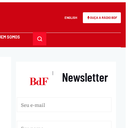
ENGLISH
OUÇA A RÁDIO BDF
UEM SOMOS
Newsletter
|