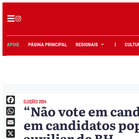
APOIE
PÁGINA PRINCIPAL
REGIONAIS
|
CULTU
ELEIÇÕES 2024
“Não vote em cand
Facebook
em candidatos pop
WhatsApp
Email
auxiliar de BH