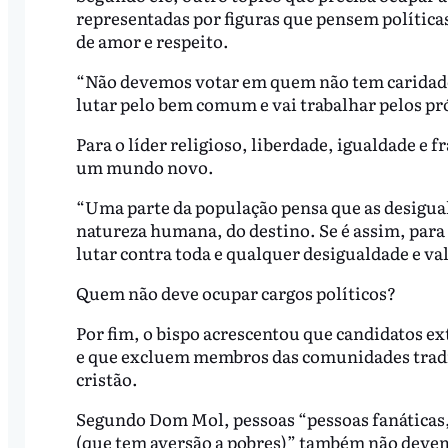
representadas por figuras que pensem polític
de amor e respeito.
“Não devemos votar em quem não tem caridade p
lutar pelo bem comum e vai trabalhar pelos pr
Para o líder religioso, liberdade, igualdade e
um mundo novo.
“Uma parte da população pensa que as desigual
natureza humana, do destino. Se é assim, para
lutar contra toda e qualquer desigualdade e va
Quem não deve ocupar cargos políticos?
Por fim, o bispo acrescentou que candidatos e
e que excluem membros das comunidades tradi
cristão.
Segundo Dom Mol, pessoas “pessoas fanáticas
(que tem aversão a pobres)” também não devem