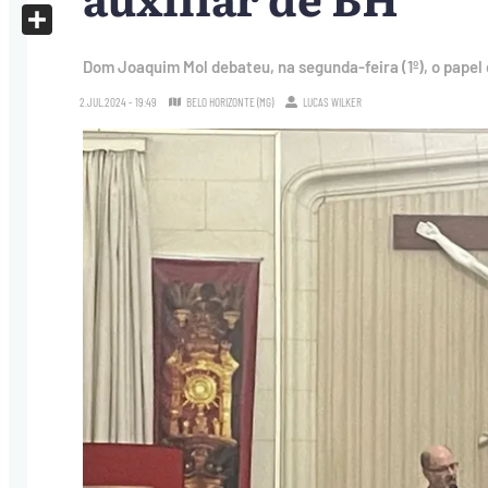
X
Share
Dom Joaquim Mol debateu, na segunda-feira (1º), o papel
2.JUL.2024 - 19:49
BELO HORIZONTE (MG)
LUCAS WILKER