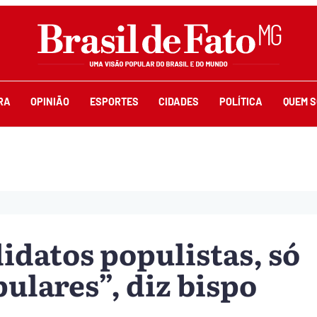
RA
OPINIÃO
ESPORTES
CIDADES
POLÍTICA
QUEM 
idatos populistas, só
ulares”, diz bispo