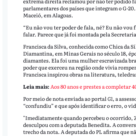
extrema direita reclamou por não ter podido f
parlamentares dos países que integram o G-20. 
Maceió, em Alagoas.
“Eu não vou ter poder de fala, né? Eu não vou
falar. Parece que já foi montada pela Secretaria
Francisca da Silva, conhecida como Chica da Sil
Diamantina, em Minas Gerais no século 18, épo
diamantes. Ela foi uma mulher escravizada bras
poder que exerceu na região onde vivia rompend
Francisca inspirou obras na literatura, teledr
Leia mais:
Aos 80 anos e prestes a completar 40
Por meio de nota enviada ao portal
G1
, a asses
“confundiu” e que após identificar o erro, o víd
"Imediatamente quando percebeu o ocorrido, Za
desculpou com a deputada Benedita. A conversa
trecho da nota. A deputada do PL afirma que n