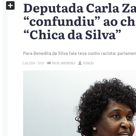
Deputada Carla Za
X
Share
“confundiu” ao c
“Chica da Silva”
Para Benedita da Silva fala teve cunho racista; parlamen
3.JUL.2024 - 20:07
RIO DE JANEIRO (RJ)
REDAÇÃO