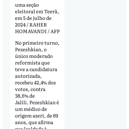
uma seção
eleitoral em Teerã,
em 5 de julho de
2024 / RAHEB
HOMAVANDI / AFP
No primeiro turno,
Pezeshkian, o
único moderado
reformista que
teve a candidatura
autorizada,
recebeu 42,4% dos
votos, contra
38,6% de
Jalili. Pezeshkian é
um médico de
origem azeri, de 69
anos, que afirma
sua lealdade à