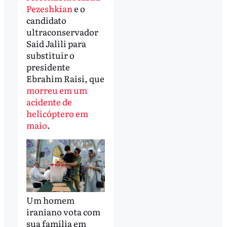
Pezeshkian
e o
candidato
ultraconservador
Said Jalili para
substituir o
presidente
Ebrahim Raisi, que
morreu em um
acidente de
helicóptero em
maio
.
Um homem
iraniano vota com
sua família em