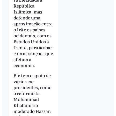
República
Islâmica, mas
defende uma
aproximação entre
o Irã e os países
ocidentais, com os
Estados Unidos à
frente, para acabar
com as sanções que
afetam a
economia.
Ele tem o apoio de
vários ex-
presidentes, como
o reformista
Mohammad
Khatami e o
moderado Hassan