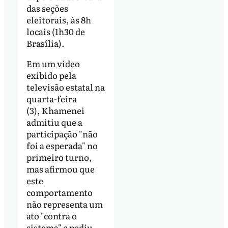
das seções
eleitorais, às 8h
locais (1h30 de
Brasília).
Em um vídeo
exibido pela
televisão estatal na
quarta-feira
(3), Khamenei
admitiu que a
participação "não
foi a esperada" no
primeiro turno,
mas afirmou que
este
comportamento
não representa um
ato "contra o
sistema" e pediu