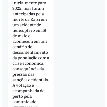
inicialmente para
2025, mas foram
antecipadas pela
morte de Raisi em
um acidente de
helicóptero em 19
de maio e
acontecem em um
cenário de
descontentamento
da população com a
crise econômica,
consequência da
pressão das
sanções ocidentais.
A votação é
acompanhada de
perto pela
comunidade
internacional