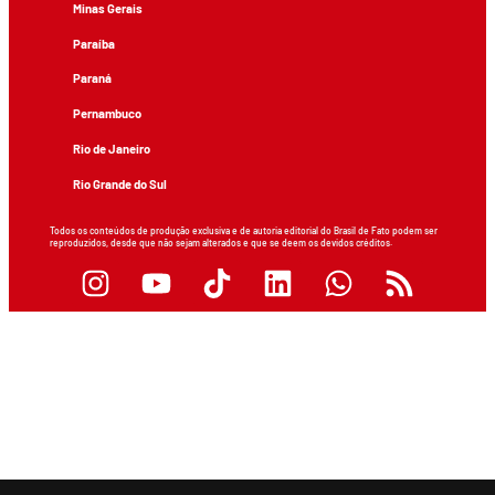
Minas Gerais
Paraíba
Paraná
Pernambuco
Rio de Janeiro
Rio Grande do Sul
Todos os conteúdos de produção exclusiva e de autoria editorial do Brasil de Fato podem ser
reproduzidos, desde que não sejam alterados e que se deem os devidos créditos.