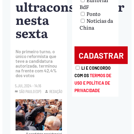
ultraconservador
BdF
Ponto
nesta
Notícias da
sexta
China
No primeiro turno, o
único reformista que
teve a candidatura
autorizada, terminou
LI E CONCORDO
na frente com 42,4%
dos votos
COM OS
TERMOS DE
USO E POLÍTICA DE
5.JUL.2024 - 14:16
PRIVACIDADE
SÃO PAULO (SP)
REDAÇÃO
O candidato presidencial