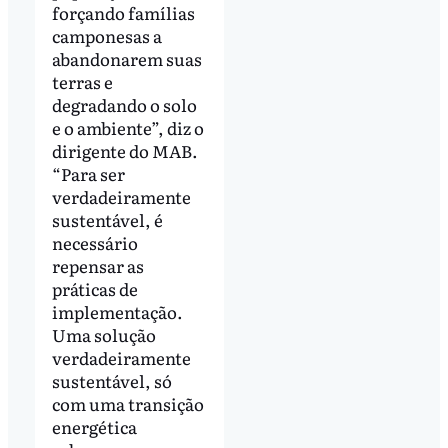
forçando famílias
camponesas a
abandonarem suas
terras e
degradando o solo
e o ambiente”, diz o
dirigente do MAB.
“Para ser
verdadeiramente
sustentável, é
necessário
repensar as
práticas de
implementação.
Uma solução
verdadeiramente
sustentável, só
com uma transição
energética