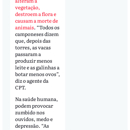
alteram a
vegetação,
destroem a flora e
causam a morte de
animais
. “Todos os
camponeses dizem
que, depois das
torres, as vacas
passaram a
produzir menos
leite e as galinhas a
botar menos ovos”,
diz o agente da
CPT.
Na saúde humana,
podem provocar
zumbido nos
ouvidos, medo e
depressão. “As