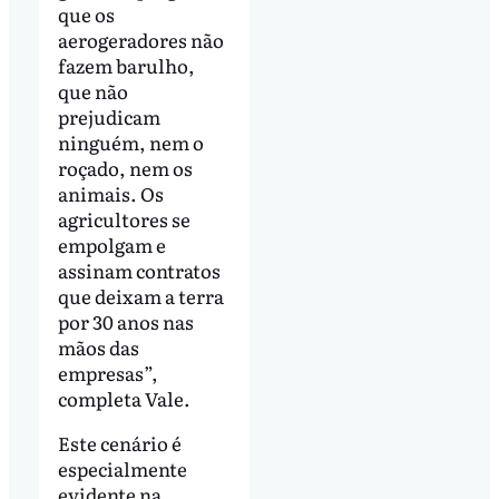
que os
aerogeradores não
fazem barulho,
que não
prejudicam
ninguém, nem o
roçado, nem os
animais. Os
agricultores se
empolgam e
assinam contratos
que deixam a terra
por 30 anos nas
mãos das
empresas”,
completa Vale.
Este cenário é
especialmente
evidente na