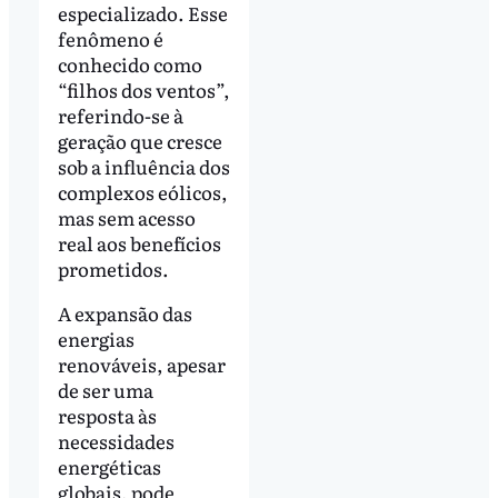
especializado. Esse
fenômeno é
conhecido como
“filhos dos ventos”,
referindo-se à
geração que cresce
sob a influência dos
complexos eólicos,
mas sem acesso
real aos benefícios
prometidos.
A expansão das
energias
renováveis, apesar
de ser uma
resposta às
necessidades
energéticas
globais, pode