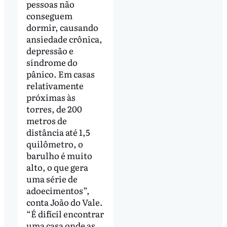
pessoas não
conseguem
dormir, causando
ansiedade crônica,
depressão e
síndrome do
pânico. Em casas
relativamente
próximas às
torres, de 200
metros de
distância até 1,5
quilômetro, o
barulho é muito
alto, o que gera
uma série de
adoecimentos”,
conta João do Vale.
“É difícil encontrar
uma casa onde as