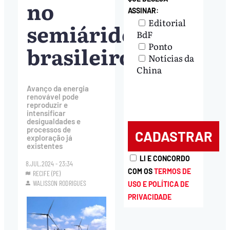
no
ASSINAR:
Editorial
semiárido
BdF
Ponto
brasileiro
Notícias da
China
Avanço da energia
renovável pode
reproduzir e
intensificar
desigualdades e
processos de
exploração já
existentes
LI E CONCORDO
8.JUL.2024 - 23:34
COM OS
TERMOS DE
RECIFE (PE)
WALISSON RODRIGUES
USO E POLÍTICA DE
PRIVACIDADE