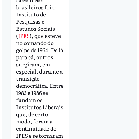
brasileiros foi o
Instituto de
Pesquisas e
Estudos Sociais
(
IPES
), que esteve
no comando do
golpe de 1964. De lá
para cá, outros
surgiram, em
especial, durante a
transição
democrática. Entre
1983 e 1986 se
fundam os
Institutos Liberais
que, de certo
modo, foram a
continuidade do
IPES e se tornaram