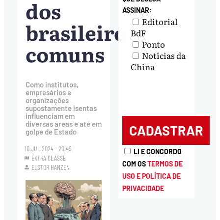
dos
ASSINAR:
Editorial
brasileiros
BdF
Ponto
comuns
Notícias da
China
Como institutos,
empresários e
organizações
supostamente isentas
influenciam em
diversas áreas e até em
golpe de Estado
10.JUL.2024 - 20:49
LI E CONCORDO
EXTRA CLASSE
COM OS
TERMOS DE
ELSTOR HANZEN
USO E POLÍTICA DE
PRIVACIDADE