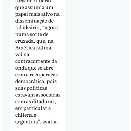
tank
neoliberal,
que assumia um
papel mais ativo na
disseminação de
tal ideário, “agora
numa sorte de
cruzada, que, na
América Latina,
vai na
contracorrente da
onda que se abre
com a recuperação
democrática, pois
suas políticas
estavam associadas
com as ditaduras,
em particular a
chilena e
argentina”, avalia.