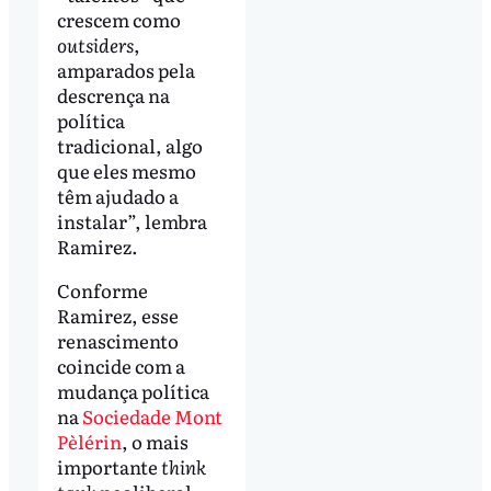
crescem como
outsiders
,
amparados pela
descrença na
política
tradicional, algo
que eles mesmo
têm ajudado a
instalar”, lembra
Ramirez.
Conforme
Ramirez, esse
renascimento
coincide com a
mudança política
na
Sociedade Mont
Pèlérin
, o mais
importante
think