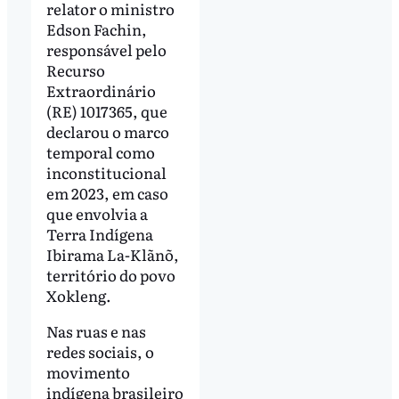
relator o ministro
Edson Fachin,
responsável pelo
Recurso
Extraordinário
(RE) 1017365, que
declarou o marco
temporal como
inconstitucional
em 2023, em caso
que envolvia a
Terra Indígena
Ibirama La-Klãnõ,
território do povo
Xokleng.
Nas ruas e nas
redes sociais, o
movimento
indígena brasileiro