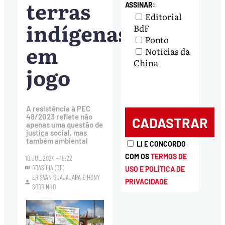
terras
ASSINAR:
Editorial
indígenas
BdF
Ponto
em
Notícias da
China
jogo
A resistência à PEC
48/2023 reflete não
apenas uma questão de
justiça social, mas
também ambiental
LI E CONCORDO
COM OS
TERMOS DE
10.JUL.2024 - 15:22
BRASÍLIA (DF)
USO E POLÍTICA DE
ERISVAN GUAJAJARA
E
HONY
PRIVACIDADE
SOBRINHO