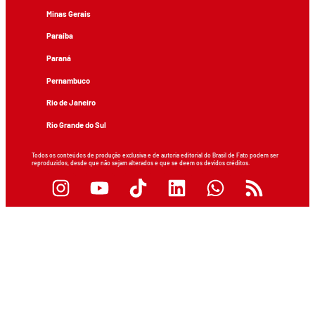
Minas Gerais
Paraíba
Paraná
Pernambuco
Rio de Janeiro
Rio Grande do Sul
Todos os conteúdos de produção exclusiva e de autoria editorial do Brasil de Fato podem ser
reproduzidos, desde que não sejam alterados e que se deem os devidos créditos.