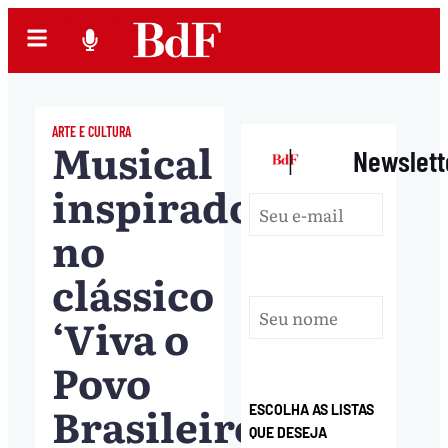
ARTE E CULTURA
Musical
|
Newslett
inspirado
no
clássico
‘Viva o
Povo
Brasileiro’
ESCOLHA AS LISTAS
QUE DESEJA