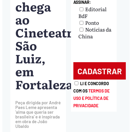
chega
ASSINAR:
Editorial
ao
BdF
Ponto
Cineteatro
Notícias da
China
São
Luiz,
em
Fortaleza
LI E CONCORDO
COM OS
TERMOS DE
USO E POLÍTICA DE
Peça dirigida por André
PRIVACIDADE
Paes Leme apresenta
'alma que queria ser
brasileira' e é inspirada
em obra de João
Ubaldo