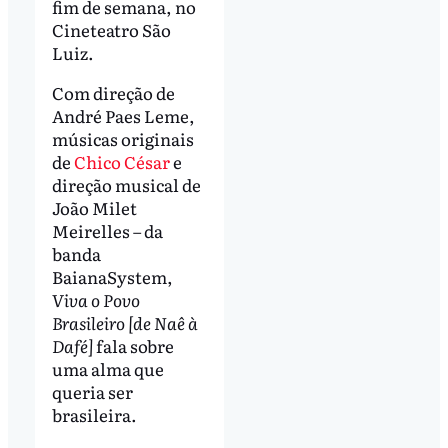
fim de semana, no
Cineteatro São
Luiz.
Com direção de
André Paes Leme,
músicas originais
de
Chico César
e
direção musical de
João Milet
Meirelles – da
banda
BaianaSystem,
Viva o Povo
Brasileiro [de Naê à
Dafé]
fala sobre
uma alma que
queria ser
brasileira.