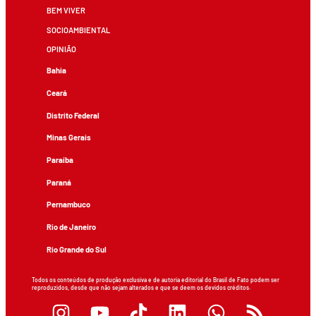
BEM VIVER
SOCIOAMBIENTAL
OPINIÃO
Bahia
Ceará
Distrito Federal
Minas Gerais
Paraíba
Paraná
Pernambuco
Rio de Janeiro
Rio Grande do Sul
Todos os conteúdos de produção exclusiva e de autoria editorial do Brasil de Fato podem ser
reproduzidos, desde que não sejam alterados e que se deem os devidos créditos.