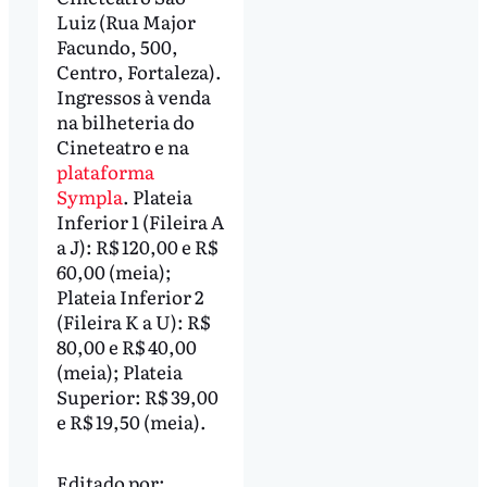
Luiz (Rua Major
Facundo, 500,
Centro, Fortaleza).
Ingressos à venda
na bilheteria do
Cineteatro e na
plataforma
Sympla
. Plateia
Inferior 1 (Fileira A
a J): R$ 120,00 e R$
60,00 (meia);
Plateia Inferior 2
(Fileira K a U): R$
80,00 e R$ 40,00
(meia); Plateia
Superior: R$ 39,00
e R$ 19,50 (meia).
Editado por: