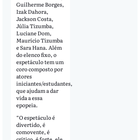
Guilherme Borges,
Izak Dahora,
Jackson Costa,
Júlia Tizumba,
Luciane Dom,
Maurício Tizumba
e Sara Hana. Além
do elenco fixo, o
espetáculo tem um
coro composto por
atores
iniciantes/estudantes,
que ajudam a dar
vida a essa
epopeia.
“O espetáculo é
divertido, é
comovente, é
crítico, é forte, ele