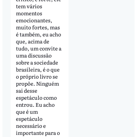
tem vários
momentos
emocionantes,
muito fortes, mas
é também, eu acho
que, acima de
tudo, um convite a
uma discussão
sobre a sociedade
brasileira, é o que
o próprio livro se
propõe. Ninguém
sai desse
espetáculo como
entrou. Eu acho
que é um
espetáculo
necessário e
importante para o