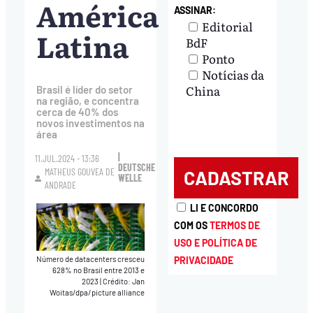
América
ASSINAR:
Editorial
Latina
BdF
Ponto
Notícias da
China
Brasil é líder do setor
na região, e concentra
cerca de 40% dos
novos investimentos na
área
|
11.JUL.2024 - 13:36
DEUTSCHE
MATHEUS GOUVEA DE
WELLE
ANDRADE
LI E CONCORDO
COM OS
TERMOS DE
USO E POLÍTICA DE
PRIVACIDADE
Número de datacenters cresceu
628% no Brasil entre 2013 e
2023
|
Crédito: Jan
Woitas/dpa/picture alliance