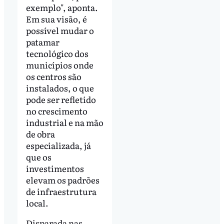
exemplo", aponta.
Em sua visão, é
possível mudar o
patamar
tecnológico dos
municípios onde
os centros são
instalados, o que
pode ser refletido
no crescimento
industrial e na mão
de obra
especializada, já
que os
investimentos
elevam os padrões
de infraestrutura
local.
Disparada nas