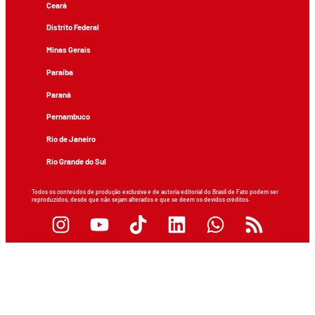
Ceará
Distrito Federal
Minas Gerais
Paraíba
Paraná
Pernambuco
Rio de Janeiro
Rio Grande do Sul
Todos os conteúdos de produção exclusiva e de autoria editorial do Brasil de Fato podem ser
reproduzidos, desde que não sejam alterados e que se deem os devidos créditos.