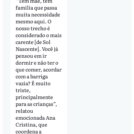
“Tem mãe, tem
família que passa
muita necessidade
mesmo aqui. O
nosso trecho é
considerado o mais
carente [de Sol
Nascente]. Você já
pensou em ir
dormir e não ter o
que comer, acordar
com a barriga
vazia? É muito
triste,
principalmente
para as crianças”,
relatou
emocionada Ana
Cristina, que
coordena a