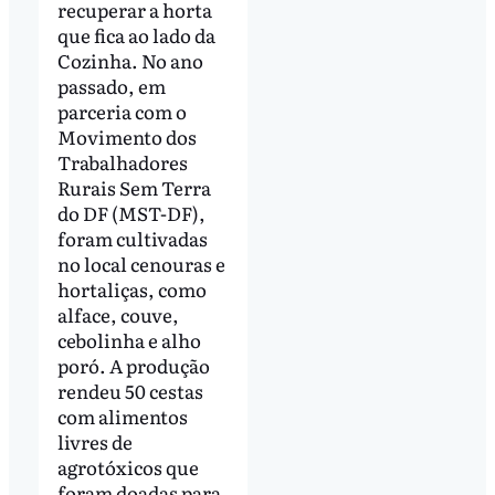
recuperar a horta
que fica ao lado da
Cozinha. No ano
passado, em
parceria com o
Movimento dos
Trabalhadores
Rurais Sem Terra
do DF (MST-DF),
foram cultivadas
no local cenouras e
hortaliças, como
alface, couve,
cebolinha e alho
poró. A produção
rendeu 50 cestas
com alimentos
livres de
agrotóxicos que
foram doadas para