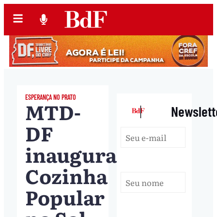
ESPERANÇA NO PRATO
MTD-
|
Newslett
DF
inaugura
Cozinha
Popular