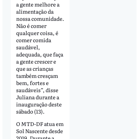
a gente melhore a
alimentação da
nossa comunidade.
Não é comer
qualquer coisa, é
comer comida
saudável,
adequada, que faça
a gente crescer e
que as crianças
também cresçam
bem, fortes e
saudáveis”, disse
Juliana durante a
inauguração deste
sábado (13).
O MTD-DF atua em
Sol Nascente desde
2019. Durante a