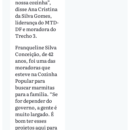
nossa cozinha”,
disse Ana Cristina
da Silva Gomes,
liderança do MTD-
DF e moradora do
Trecho 3.
Franqueline Silva
Conceição, de 42
anos, foi uma das
moradoras que
esteve na Cozinha
Popular para
buscar marmitas
para a família. “Se
for depender do
governo, a gente é
muito largado. É
bom ter esses
projetos aqui para