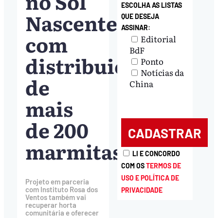
no Sol
ESCOLHA AS LISTAS
Nascente,
QUE DESEJA
ASSINAR:
com
Editorial
BdF
distribuição
Ponto
Notícias da
de
China
mais
de 200
marmitas
LI E CONCORDO
COM OS
TERMOS DE
USO E POLÍTICA DE
Projeto em parceria
com Instituto Rosa dos
PRIVACIDADE
Ventos também vai
recuperar horta
comunitária e oferecer