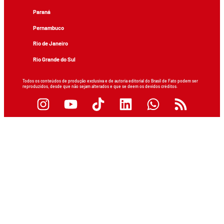
Paraná
Pernambuco
Rio de Janeiro
Rio Grande do Sul
Todos os conteúdos de produção exclusiva e de autoria editorial do Brasil de Fato podem ser
reproduzidos, desde que não sejam alterados e que se deem os devidos créditos.