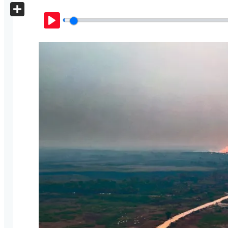
X
Share
Play