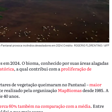
o Pantanal provoca incêndios devastadores em 2024
|
Crédito: ROGERIO FLORENTINO / AFP
s em 2024. O bioma, conhecido por suas áreas alagadas
istórica
, a qual contribui com a
proliferação de
ectares de vegetação queimaram no Pantanal –
maior
e realizado pela organização
MapBiomas
desde 1985. A
e 40 anos.
cerca 60% também na comparação com a média
. Entre
l foi o que mais secou.