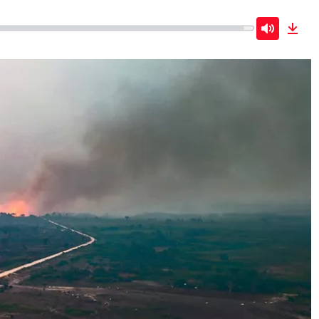
Mute
Dow