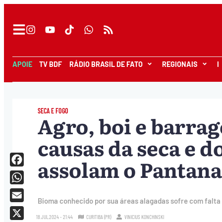
APOIE
TV BDF
RÁDIO BRASIL DE FATO
REGIONAIS
I
SECA E FOGO
Agro, boi e barrag
causas da seca e d
assolam o Pantana
Facebook
WhatsApp
Bioma conhecido por sua áreas alagadas sofre com falta
Email
18.JUL.2024 - 21:44
CURITIBA (PR)
VINICIUS KONCHINSKI