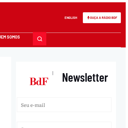
ENGLISH
OUÇA A RÁDIO BDF
UEM SOMOS
Newsletter
|