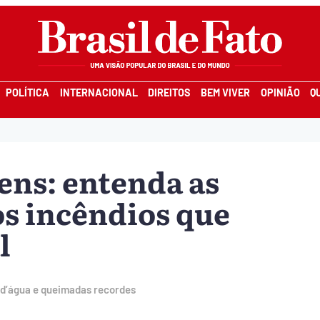
POLÍTICA
INTERNACIONAL
DIREITOS
BEM VIVER
OPINIÃO
Q
ens: entenda as
os incêndios que
l
 d’água e queimadas recordes