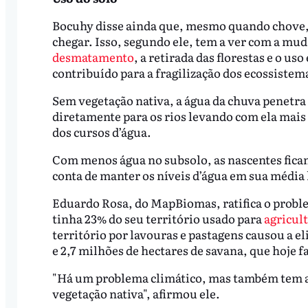
Bocuhy disse ainda que, mesmo quando chove, 
chegar. Isso, segundo ele, tem a ver com a mud
desmatamento
, a retirada das florestas e o us
contribuído para a fragilização dos ecossistema
Sem vegetação nativa, a água da chuva penetr
diretamente para os rios levando com ela mai
dos cursos d’água.
Com menos água no subsolo, as nascentes ficam
conta de manter os níveis d’água em sua média 
Eduardo Rosa, do MapBiomas, ratifica o proble
tinha 23% do seu território usado para
agricult
território por lavouras e pastagens causou a el
e 2,7 milhões de hectares de savana, que hoje f
"Há um problema climático, mas também tem a 
vegetação nativa", afirmou ele.