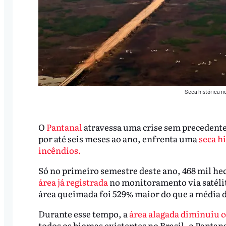
Seca histórica n
O
Pantanal
atravessa uma crise sem precedente
por até seis meses ao ano, enfrenta uma
seca h
incêndios.
Só no primeiro semestre deste ano, 468 mil h
área já registrada
no monitoramento via satélit
área queimada foi 529% maior do que a média d
Durante esse tempo, a
área alagada diminuiu 
todos os biomas existentes no Brasil, o Pantana