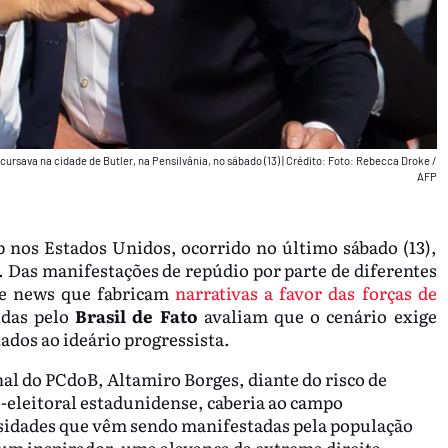
ursava na cidade de Butler, na Pensilvânia, no sábado (13)
|
Crédito: Foto: Rebecca Droke /
AFP
 nos Estados Unidos, ocorrido no último sábado (13),
. Das manifestações de repúdio por parte de diferentes
ake news que fabricam
narrativas a favor das forças de
idas pelo
Brasil de Fato
avaliam que o cenário exige
ados ao ideário progressista.
nal do PCdoB, Altamiro Borges, diante do risco de
-eleitoral estadunidense, caberia ao campo
ssidades que vêm sendo manifestadas pela população
um inspirador, uma alavanca da extrema direita