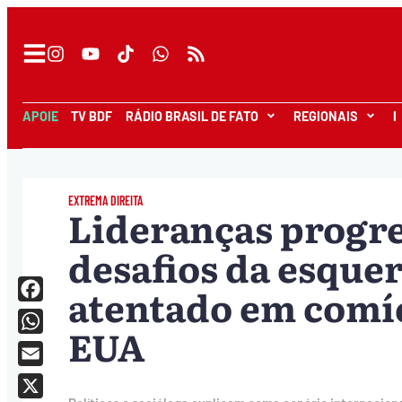
APOIE
TV BDF
RÁDIO BRASIL DE FATO
REGIONAIS
I
EXTREMA DIREITA
Lideranças progre
desafios da esquer
atentado em comí
Facebook
EUA
WhatsApp
Email