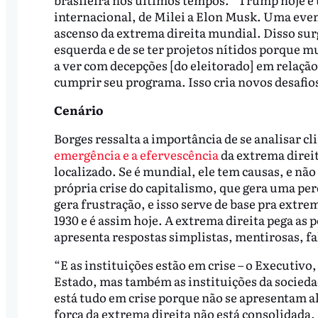
internacional, de Milei a Elon Musk. Uma event
ascenso da extrema direita mundial. Disso surg
esquerda e de se ter projetos nítidos porque 
a ver com decepções [do eleitorado] em relaçã
cumprir seu programa. Isso cria novos desafios
Cenário
Borges ressalta a importância de se analisar c
emergência e a efervescência
da extrema direit
localizado. Se é mundial, ele tem causas, e não
própria crise do capitalismo, que gera uma per
gera frustração, e isso serve de base pra extre
1930 e é assim hoje. A extrema direita pega as
apresenta respostas simplistas, mentirosas, fa
“E as instituições estão em crise – o Executivo, 
Estado, mas também as instituições da sociedad
está tudo em crise porque não se apresentam al
força da extrema direita não está consolidada