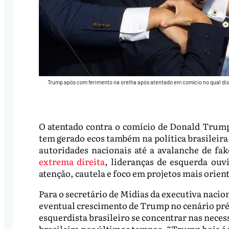
Trump após com ferimento na orelha após atentado em comício no qual disc
O atentado contra o comício de Donald Trump
tem gerado ecos também na política brasileira
autoridades nacionais até a avalanche de f
extrema direita
, lideranças de esquerda ouv
atenção, cautela e foco em projetos mais orient
Para o secretário de Mídias da executiva nacio
eventual crescimento de Trump no cenário pré
esquerdista brasileiro se concentrar nas nece
brasileira nos últimos tempos. “Trump hoje é 