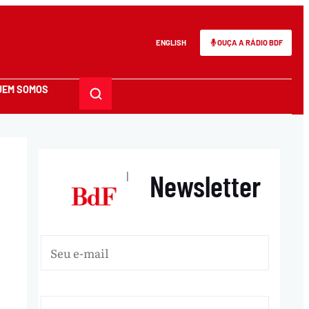
ENGLISH
OUÇA A RÁDIO BDF
UEM SOMOS
Newsletter
|