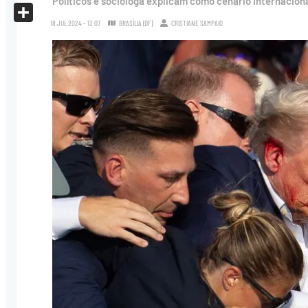
Políticos e socióloga explicam como cenário internacion
X
18.JUL.2024 - 13:07
BRASÍLIA (DF)
CRISTIANE SAMPAIO
Share