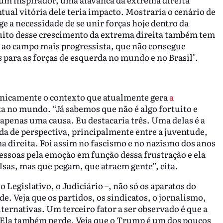
ual vitória dele teria impacto. Mostraria o cenário de
e a necessidade de se unir forças hoje dentro da
muito desse crescimento da extrema direita também tem
o ao campo mais progressista, que não consegue
 para as forças de esquerda no mundo e no Brasil".
linicamente o contexto que atualmente gera
a
a no mundo. “Já sabemos que não é algo fortuito e
 apenas uma causa. Eu destacaria três. Uma delas é a
da de perspectiva, principalmente entre a juventude,
ma direita. Foi assim no fascismo e no nazismo dos anos
 pessoas pela emoção em função dessa frustração e ela
lsas, mas que pegam, que atraem gente”, cita.
o Legislativo, o Judiciário –, não só os aparatos do
e. Veja que os partidos, os sindicatos, o jornalismo,
ternativas. Um terceiro fator a ser observado é que a
. Ela também perde. Veja que o Trump é um dos poucos