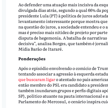
Ao defender uma atuação mais incisiva da esqu
divulgada dias atrás, segundo a qual 66% da pop
presidente Lula (PT) à política de juros adot
levantamento interessante porque mostra que,
na questão do juros, a sociedade entendeu e o apo
mas é preciso mais nitidez de projeto por part
disputa de hegemonia. A batalha de narrativas
decisiva”, analisa Borges, que também é jorna
Mídia Barão de Itararé.
Ponderações
Após o episódio envolvendo o comício de Trum
tentando associar a agressão à esquerda estadu
que buscaram ligar
o atentado no país america
então membro do PSL era candidato a president
também inundaram grupos e perfis digitais apó
SP), político atuante na pauta internacional e 
Parlamento do Mercosul, o cenário inspira cui