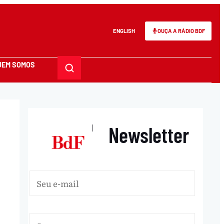
ENGLISH
OUÇA A RÁDIO BDF
UEM SOMOS
Newsletter
|