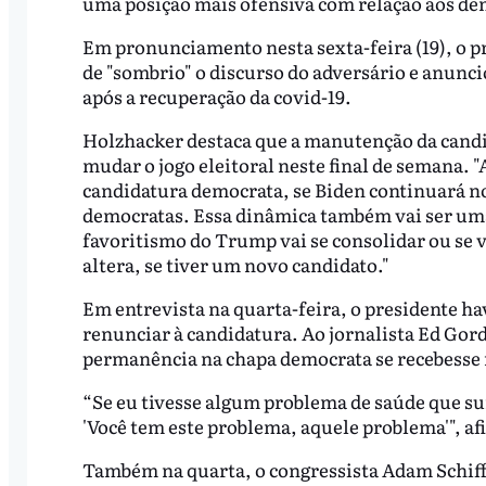
uma posição mais ofensiva com relação aos de
Em pronunciamento nesta sexta-feira (19), o pr
de "sombrio" o discurso do adversário e anun
após a recuperação da covid-19.
Holzhacker destaca que a manutenção da candida
mudar o jogo eleitoral neste final de semana. "
candidatura democrata, se Biden continuará no
democratas. Essa dinâmica também vai ser uma
favoritismo do Trump vai se consolidar ou se 
altera, se tiver um novo candidato."
Em entrevista na quarta-feira, o presidente ha
renunciar à candidatura. Ao jornalista Ed Gor
permanência na chapa democrata se recebesse
“Se eu tivesse algum problema de saúde que su
'Você tem este problema, aquele problema'", a
Também na quarta, o congressista Adam Schiff 