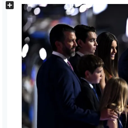
X
Share