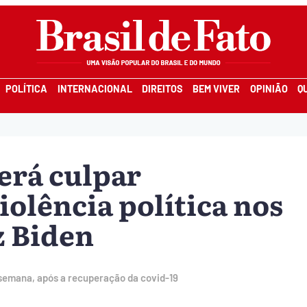
POLÍTICA
INTERNACIONAL
DIREITOS
BEM VIVER
OPINIÃO
Q
erá culpar
olência política nos
z Biden
emana, após a recuperação da covid-19