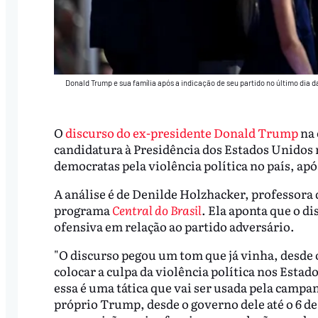
Donald Trump e sua família após a indicação de seu partido no último dia
O
discurso do ex-presidente Donald Trump
na 
candidatura à Presidência dos Estados Unidos na
democratas pela violência política no país, ap
A análise é de Denilde Holzhacker, professora
programa
Central do Brasil
. Ela aponta que o 
ofensiva em relação ao partido adversário.
"O discurso pegou um tom que já vinha, desde 
colocar a culpa da violência política nos Esta
essa é uma tática que vai ser usada pela campan
próprio Trump, desde o governo dele até o 6 de