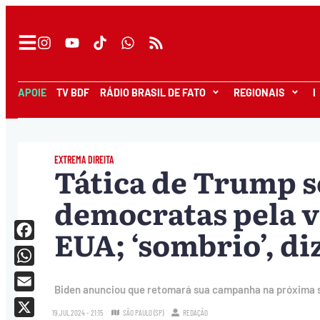
APOIE
TV BDF
RÁDIO BRASIL DE FATO
REGIONAIS
I
EXTREMA DIREITA
Tática de Trump s
democratas pela vi
EUA; ‘sombrio’, di
Facebook
WhatsApp
Biden anunciou que retomará sua campanha na próxima s
Email
19.JUL.2024 - 21:15
SÃO PAULO (SP)
REDAÇÃO