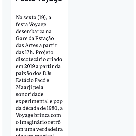
Na sexta (19), a
festa Voyage
desembarca na
Gare da Estação
das Artes a partir
das 17h. Projeto
discotecário criado
em 2019 a partir da
paixão dos DJs
Estácio Facó e
Maarji pela
sonoridade
experimental e pop
da década de 1980, a
Voyage brinca com
o imaginário retrô
em uma verdadeira
viagem musical