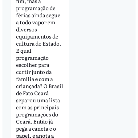
fim, mas a
programação de
férias ainda segue
a todo vapor em
diversos
equipamentos de
cultura do Estado.
E qual
programação
escolher para
curtir junto da
família e com a
criançada? O Brasil
de Fato Ceará
separou uma lista
com as principais
programações do
Ceará. Então já
pega a caneta e o
papel, e anota a