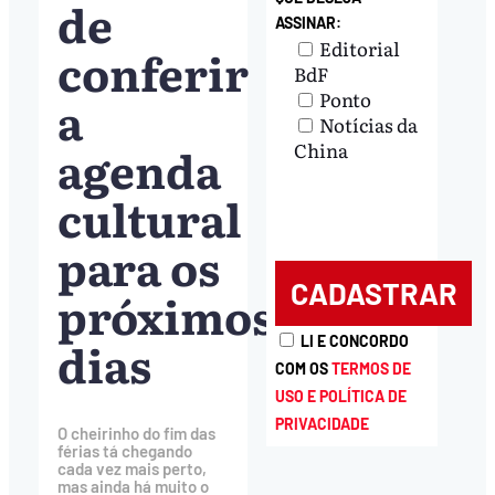
de
ASSINAR:
Editorial
conferir
BdF
Ponto
a
Notícias da
agenda
China
cultural
para os
próximos
dias
LI E CONCORDO
COM OS
TERMOS DE
USO E POLÍTICA DE
PRIVACIDADE
O cheirinho do fim das
férias tá chegando
cada vez mais perto,
mas ainda há muito o