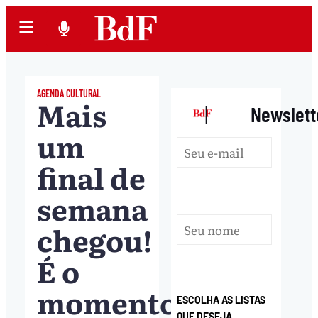
AGENDA CULTURAL
Mais
|
Newslett
um
final de
semana
chegou!
É o
momento
ESCOLHA AS LISTAS
QUE DESEJA