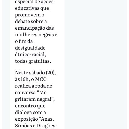
especial de ações
educativas que
promovem o
debate sobre a
emancipação das
mulheres negras e
o fim da
desigualdade
étnico-racial,
todas gratuitas.
Neste sábado (20),
às 16h, o MCC
realiza a roda de
conversa “Me
gritaram negra!”,
encontro que
dialoga com a
exposição “Anas,
Simôas e Dragões: