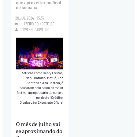
que aproveitar no final
de semana.
20.JUL.2024 - 15:57
JUAZEIRO DO NORTE (CE)
GEOVANNI CARVALHO
Artistas como Henry Freitas,
Manu Batidão, Matuê, Leo
Santana e Ana Castela já
passaram pelo palco do maior
festival agropecuário do norte e
nordeste
|
Crédito:
Divulgação/Expocrato Oficial
O mês de julho vai
se aproximando do