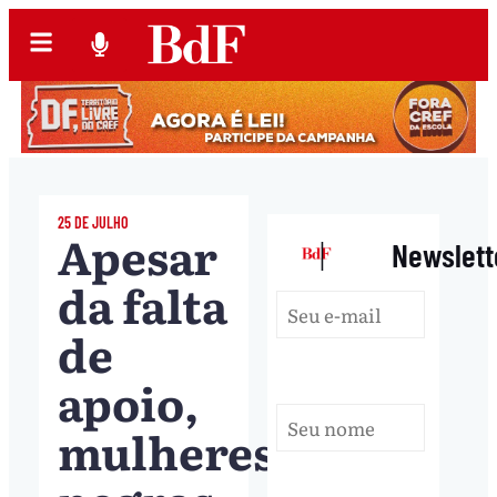
25 DE JULHO
Apesar
|
Newslett
da falta
de
apoio,
mulheres