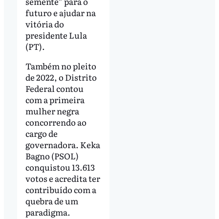
semente” para o
futuro e ajudar na
vitória do
presidente Lula
(PT).
Também no pleito
de 2022, o Distrito
Federal contou
com a primeira
mulher negra
concorrendo ao
cargo de
governadora. Keka
Bagno (PSOL)
conquistou 13.613
votos e acredita ter
contribuído com a
quebra de um
paradigma.