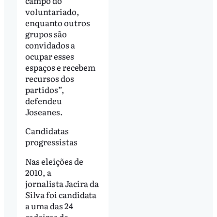
campo do
voluntariado,
enquanto outros
grupos são
convidados a
ocupar esses
espaços e recebem
recursos dos
partidos”,
defendeu
Joseanes.
Candidatas
progressistas
Nas eleições de
2010, a
jornalista Jacira da
Silva foi candidata
a uma das 24
cadeiras de