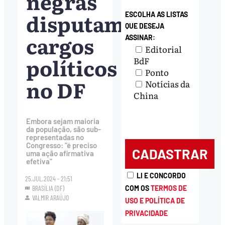
negras
disputam
ESCOLHA AS LISTAS
QUE DESEJA
cargos
ASSINAR:
Editorial
políticos
BdF
Ponto
no DF
Notícias da
China
Embora sejam maioria
da população, são sub-
representadas no
Congresso: "é preciso
uma ação afirmativa
efetiva"
LI E CONCORDO
25.JUL.2024 - 21:51
COM OS
TERMOS DE
BRASÍLIA (DF)
VALMIR ARAÚJO
USO E POLÍTICA DE
PRIVACIDADE