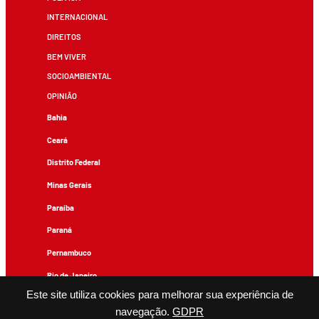
INTERNACIONAL
DIREITOS
BEM VIVER
SOCIOAMBIENTAL
OPINIÃO
Bahia
Ceará
Distrito Federal
Minas Gerais
Paraíba
Paraná
Pernambuco
Rio de Janeiro
Este site utiliza cookies para melhorar sua experiência de
Rio Grande do Sul
navegação.
GDPR