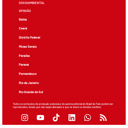
SOCIOAMBIENTAL
OPINIÃO
Bahia
Ceará
Distrito Federal
Minas Gerais
Paraíba
Paraná
Pernambuco
Rio de Janeiro
Rio Grande do Sul
Todos os conteúdos de produção exclusiva e de autoria editorial do Brasil de Fato podem ser
reproduzidos, desde que não sejam alterados e que se deem os devidos créditos.