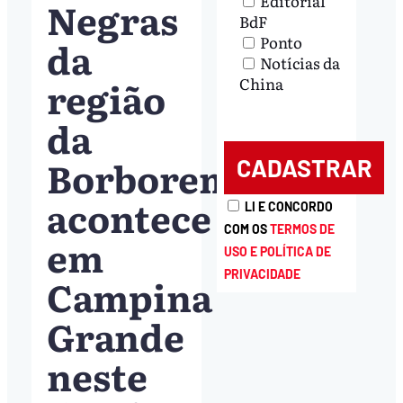
Editorial
Negras
BdF
Ponto
da
Notícias da
região
China
da
Borborema
acontece
LI E CONCORDO
COM OS
TERMOS DE
em
USO E POLÍTICA DE
PRIVACIDADE
Campina
Grande
neste