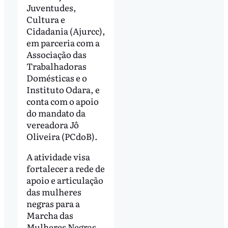
Juventudes,
Cultura e
Cidadania (Ajurcc),
em parceria com a
Associação das
Trabalhadoras
Domésticas e o
Instituto Odara, e
conta com o apoio
do mandato da
vereadora Jô
Oliveira (PCdoB).
A atividade visa
fortalecer a rede de
apoio e articulação
das mulheres
negras para a
Marcha das
Mulheres Negras,