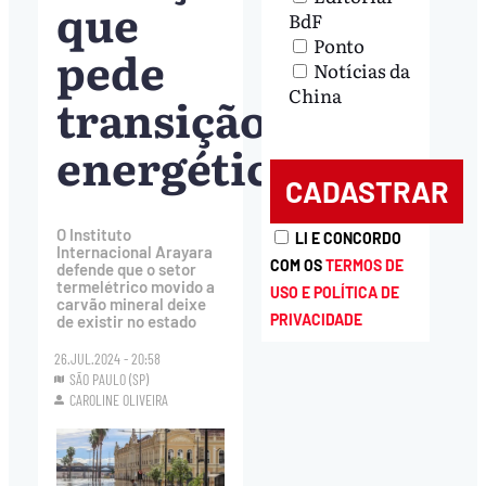
que
BdF
Ponto
pede
Notícias da
China
transição
energética
O Instituto
LI E CONCORDO
Internacional Arayara
COM OS
TERMOS DE
defende que o setor
termelétrico movido a
USO E POLÍTICA DE
carvão mineral deixe
PRIVACIDADE
de existir no estado
26.JUL.2024 - 20:58
SÃO PAULO (SP)
CAROLINE OLIVEIRA