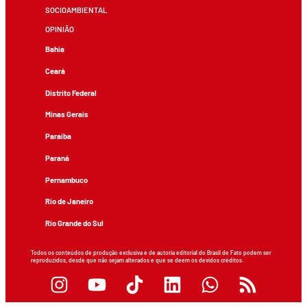
SOCIOAMBIENTAL
OPINIÃO
Bahia
Ceará
Distrito Federal
Minas Gerais
Paraíba
Paraná
Pernambuco
Rio de Janeiro
Rio Grande do Sul
Todos os conteúdos de produção exclusiva e de autoria editorial do Brasil de Fato podem ser
reproduzidos, desde que não sejam alterados e que se deem os devidos créditos.