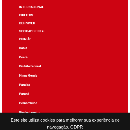
INTERNACIONAL
DIREITOS
BEM VIVER
SOCIOAMBIENTAL
OPINIÃO
Bahia
Ceará
Distrito Federal
Minas Gerais
Paraíba
Paraná
Pernambuco
Rio de Janeiro
Este site utiliza cookies para melhorar sua experiência de
Rio Grande do Sul
navegação.
GDPR