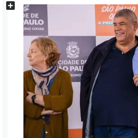
X
Share