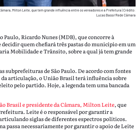
 Câmara, Milton Leite, que tem grande influência entre os vereadores e a Prefeitura
|
Crédito:
Lucas Bassi/Rede Câmara
ão Paulo, Ricardo Nunes (MDB), que concorre à
de decidir quem chefiará três pastas do município em um
ria Mobilidade e Trânsito, sobre a qual já tem grande
s subprefeituras de São Paulo. De acordo com fontes
 da articulação, o União Brasil terá influência sobre
eleito pelo partido. Hoje, a legenda tem uma bancada
ão Brasil e presidente da Câmara, Milton Leite
, que
refeitura. Leite é o responsável por garantir a
rticulando siglas de diferentes espectros políticos.
na passa necessariamente por garantir o apoio de Leite