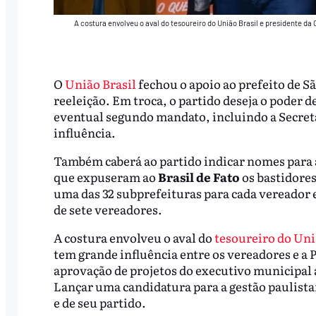
A costura envolveu o aval do tesoureiro do União Brasil e presidente da
O
União Brasil
fechou o apoio ao prefeito de S
reeleição. Em troca, o partido deseja o poder 
eventual segundo mandato, incluindo a Secreta
influência.
Também caberá ao partido indicar nomes para a
que expuseram ao
Brasil de Fato
os bastidores
uma das 32 subprefeituras para cada vereador 
de sete vereadores.
A costura envolveu o aval do
tesoureiro do Uni
tem grande influência entre os vereadores e a P
aprovação de projetos do executivo municipal a
Lançar uma candidatura para a gestão paulista
e de seu partido.