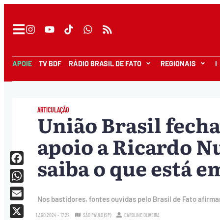
APOIE
TV BDF
RÁDIO BRASIL DE FATO
REGIONAIS
I
ARTICULAÇÃO
União Brasil fech
apoio a Ricardo N
saiba o que está e
Facebook
WhatsApp
Nos bastidores, fontes ouvidas pelo Brasil de Fato afirma
Email
1.AGO.2024 - 17:22
SÃO PAULO (SP)
CAROLINE OLIVEIRA