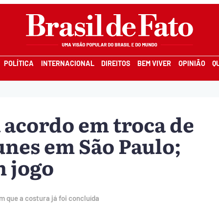
POLÍTICA
INTERNACIONAL
DIREITOS
BEM VIVER
OPINIÃO
Q
a acordo em troca de
unes em São Paulo;
m jogo
m que a costura já foi concluída