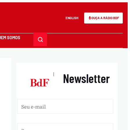
ENGLISH
OUÇA A RÁDIO BDF
UEM SOMOS
Newsletter
|