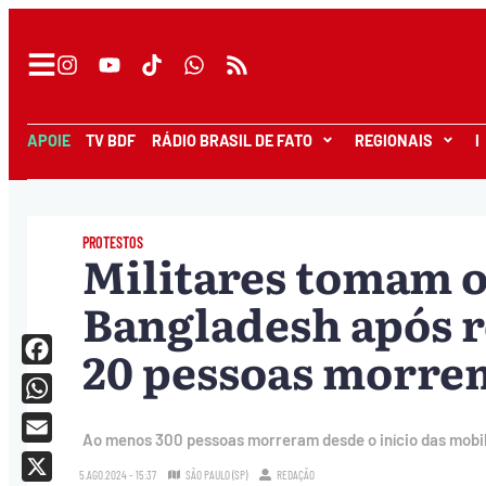
APOIE
TV BDF
RÁDIO BRASIL DE FATO
REGIONAIS
I
PROTESTOS
Militares tomam 
Bangladesh após r
20 pessoas morre
Facebook
WhatsApp
Ao menos 300 pessoas morreram desde o início das mobili
Email
5.AGO.2024 - 15:37
SÃO PAULO (SP)
REDAÇÃO