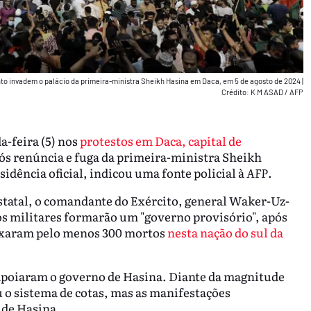
to invadem o palácio da primeira-ministra Sheikh Hasina em Daca, em 5 de agosto de 2024
|
Crédito: K M ASAD / AFP
-feira (5) nos
protestos em Daca, capital de
pós renúncia e fuga da primeira-ministra Sheikh
idência oficial, indicou uma fonte policial à
AFP
.
statal, o comandante do Exército, general Waker-Uz-
s militares formarão um "governo provisório", após
eixaram pelo menos 300 mortos
nesta nação do sul da
 apoiaram o governo de Hasina. Diante da magnitude
 o sistema de cotas, mas as manifestações
 de Hasina.