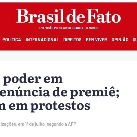
POLÍTICA
INTERNACIONAL
DIREITOS
BEM VIVER
OPINIÃO
Q
o poder em
enúncia de premiê;
m em protestos
zações, em 1º de julho, segundo a AFP