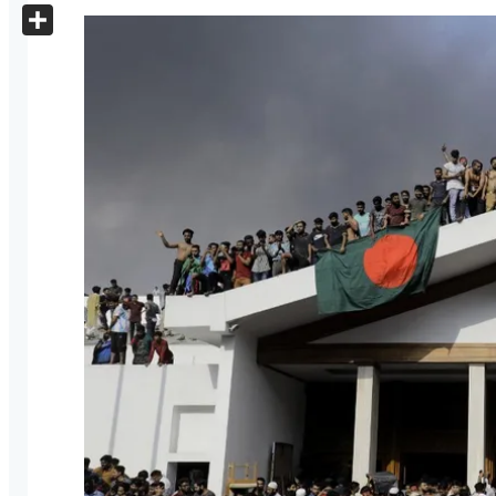
X
Share