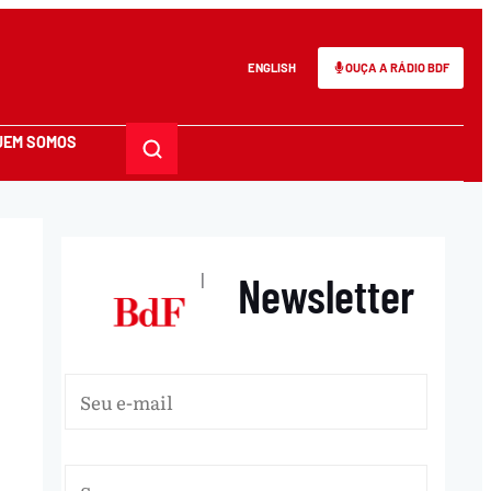
ENGLISH
OUÇA A RÁDIO BDF
UEM SOMOS
Newsletter
|