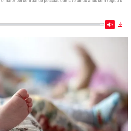
 o maior percentual de pessoas com até cinco anos sem registro
Mute
Dow