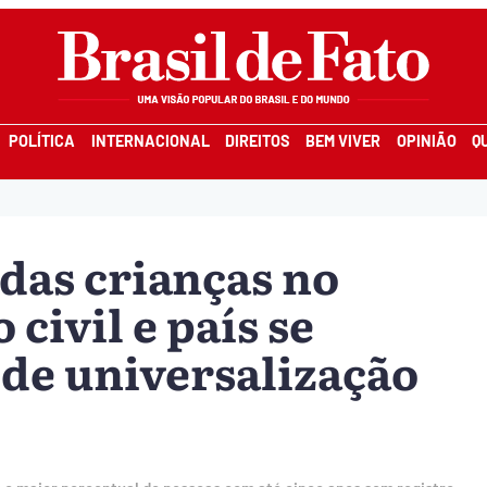
POLÍTICA
INTERNACIONAL
DIREITOS
BEM VIVER
OPINIÃO
Q
 das crianças no
 civil e país se
de universalização