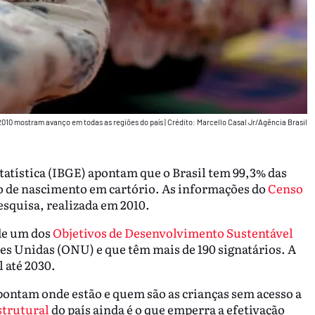
10 mostram avanço em todas as regiões do país
|
Crédito: Marcello Casal Jr/Agência Brasil
statística (IBGE) apontam que o Brasil tem 99,3% das
ro de nascimento em cartório. As informações do
Censo
squisa, realizada em 2010.
de um dos
Objetivos de Desenvolvimento Sustentável
es Unidas (ONU) e que têm mais de 190 signatários. A
l até 2030.
pontam onde estão e quem são as crianças sem acesso a
strutural
do país ainda é o que emperra a efetivação