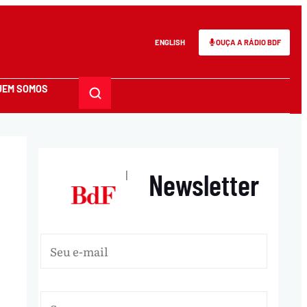
ENGLISH
OUÇA A RÁDIO BDF
UEM SOMOS
Newsletter
|