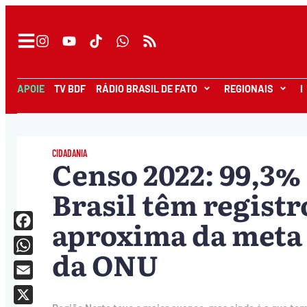
APOIE
TV BDF
RÁDIO BRASIL DE FATO
REGIONAIS
I
CIDADANIA
Censo 2022: 99,3%
Brasil têm registro
aproxima da meta 
Facebook
da ONU
WhatsApp
Email