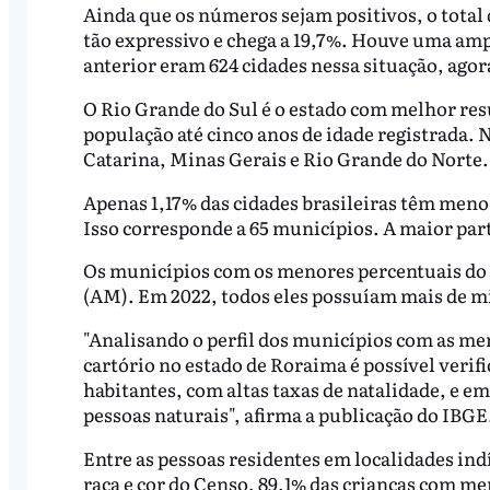
Ainda que os números sejam positivos, o total
tão expressivo e chega a 19,7%. Houve uma amp
anterior eram 624 cidades nessa situação, agor
O Rio Grande do Sul é o estado com melhor res
população até cinco anos de idade registrada. 
Catarina, Minas Gerais e Rio Grande do Norte
Apenas 1,17% das cidades brasileiras têm menos
Isso corresponde a 65 municípios. A maior pa
Os municípios com os menores percentuais do p
(AM). Em 2022, todos eles possuíam mais de mi
"Analisando o perfil dos municípios com as me
cartório no estado de Roraima é possível verif
habitantes, com altas taxas de natalidade, e em
pessoas naturais", afirma a publicação do IBGE
Entre as pessoas residentes em localidades ind
raça e cor do Censo, 89,1% das crianças com m