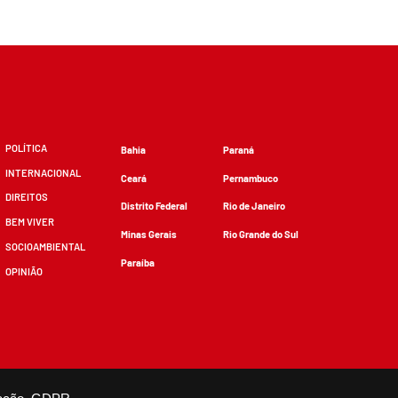
POLÍTICA
Bahia
Paraná
INTERNACIONAL
Ceará
Pernambuco
DIREITOS
Distrito Federal
Rio de Janeiro
BEM VIVER
Minas Gerais
Rio Grande do Sul
SOCIOAMBIENTAL
Paraíba
OPINIÃO
zidos, desde que não sejam alterados e que se deem os devidos créditos.