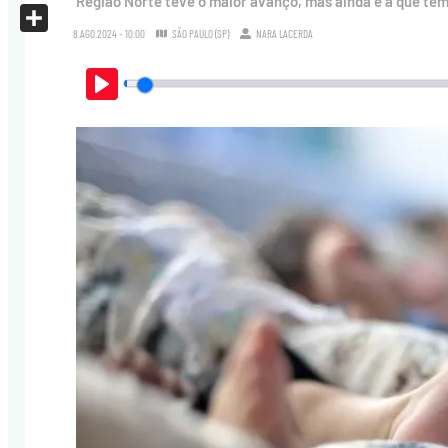
Região Norte teve o maior avanço, mas ainda é a que tem
X
8.AGO.2024 - 10:00
SÃO PAULO (SP)
NARA LACERDA
Share
Play