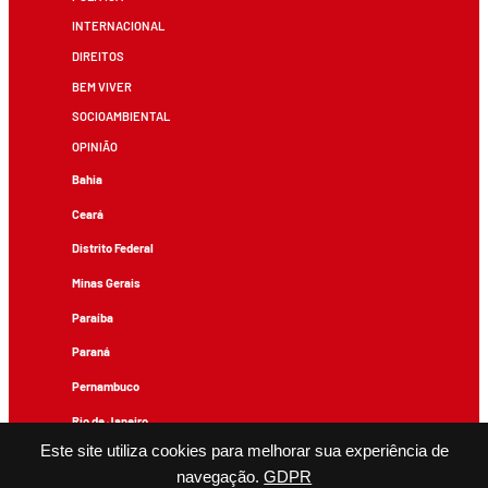
INTERNACIONAL
DIREITOS
BEM VIVER
SOCIOAMBIENTAL
OPINIÃO
Bahia
Ceará
Distrito Federal
Minas Gerais
Paraíba
Paraná
Pernambuco
Rio de Janeiro
Este site utiliza cookies para melhorar sua experiência de
Rio Grande do Sul
navegação.
GDPR