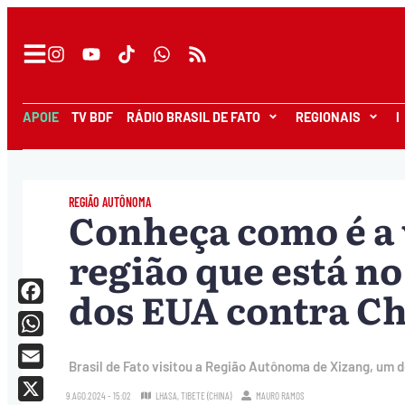
APOIE
TV BDF
RÁDIO BRASIL DE FATO
REGIONAIS
I
REGIÃO AUTÔNOMA
Conheça como é a 
região que está n
dos EUA contra C
Facebook
WhatsApp
Brasil de Fato visitou a Região Autônoma de Xizang, um 
Email
9.AGO.2024 - 15:02
LHASA, TIBETE (CHINA)
MAURO RAMOS