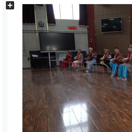
X
Share