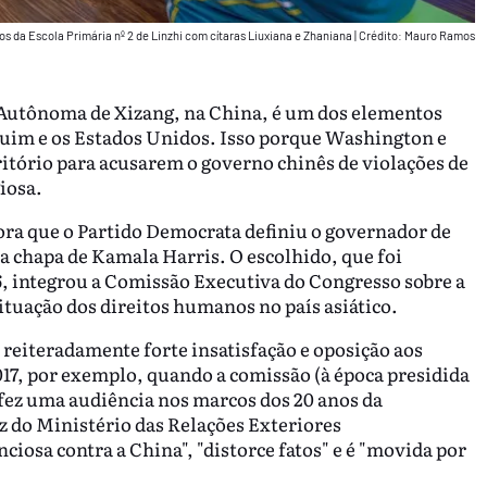
s da Escola Primária nº 2 de Linzhi com cítaras Liuxiana e Zhaniana
|
Crédito: Mauro Ramos
 Autônoma de Xizang, na China, é um dos elementos
quim e os Estados Unidos. Isso porque Washington e
itório para acusarem o governo chinês de violações de
iosa.
ora que o Partido Democrata definiu o governador de
 chapa de Kamala Harris. O escolhido, que foi
, integrou a Comissão Executiva do Congresso sobre a
ituação dos direitos humanos no país asiático.
reiteradamente forte insatisfação e oposição aos
017, por exemplo, quando a comissão (à época presidida
 fez uma audiência nos marcos dos 20 anos da
 do Ministério das Relações Exteriores
ciosa contra a China", "distorce fatos" e é "movida por