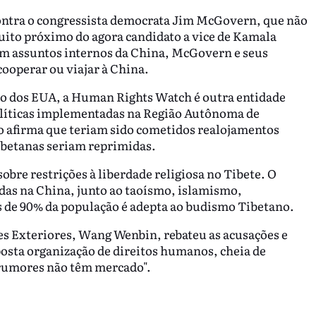
contra o congressista democrata Jim McGovern, que não
uito próximo do agora candidato a vice de Kamala
em assuntos internos da China, McGovern e seus
cooperar ou viajar à China.
o dos EUA, a Human Rights Watch é outra entidade
olíticas implementadas na Região Autônoma de
ão afirma que teriam sido cometidos realojamentos
tibetanas seriam reprimidas.
re restrições à liberdade religiosa no Tibete. O
adas na China, junto ao taoísmo, islamismo,
s de 90% da população é adepta ao budismo Tibetano.
es Exteriores, Wang Wenbin, rebateu as acusações e
sta organização de direitos humanos, cheia de
e rumores não têm mercado".