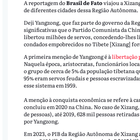
A reportagem do
Brasil de Fato
viajou a Xizan
de diferentes cidades dessa Região Autônoma.
Deji Yangzong, que faz parte do governo da Re
significativas que o Partido Comunista da Chin
libertou milhões de servos, concedendo-lhes l
condados empobrecidos no Tibete [Xizang] for
A primeira menção de Yangzong é à
libertação 
Naquela época, aristocratas, funcionários loca
o grupo de cerca de 5% da população tibetana q
95% eram servos feudais e pessoas escravizad
esse sistema em 1959.
A menção à conquista econômica se refere à c
concluiu em 2020 na China. No caso de Xizang,
de pessoas), até 2019, 628 mil pessoas retira
por Yangzong.
Em 2023, o PIB da Região Autônoma de Xizang 