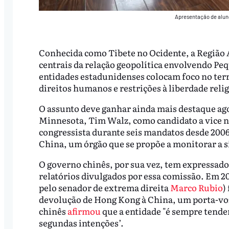
Apresentação de aluno
Conhecida como Tibete no Ocidente, a Região
centrais da relação geopolítica envolvendo Pe
entidades estadunidenses colocam foco no terr
direitos humanos e restrições à liberdade relig
O assunto deve ganhar ainda mais destaque ag
Minnesota, Tim Walz, como candidato a vice na
congressista durante seis mandatos desde 2006
China, um órgão que se propõe a monitorar a s
O governo chinês, por sua vez, tem expressado 
relatórios divulgados por essa comissão. Em 2
pelo senador de extrema direita
Marco Rubio
)
devolução de Hong Kong à China, um porta-voz
chinês
afirmou
que a entidade "é sempre tenden
segundas intenções’.