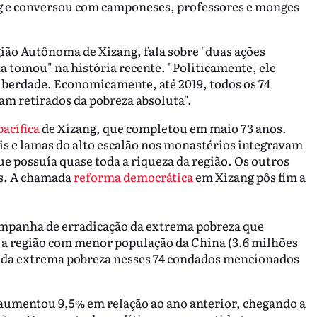
g e conversou com camponeses, professores e monges
gião Autônoma de Xizang, fala sobre "duas ações
a tomou" na história recente. "Politicamente, ele
iberdade. Economicamente, até 2019, todos os 74
am retirados da pobreza absoluta".
pacífica
de Xizang, que completou em maio 73 anos.
is e lamas do alto escalão nos monastérios integravam
ue possuía quase toda a riqueza da região. Os outros
as. A chamada
reforma democrática
em Xizang pôs fim a
ampanha de erradicação da extrema pobreza que
 a região com menor população da China (3.6 milhões
das da extrema pobreza nesses 74 condados mencionados
aumentou 9,5% em relação ao ano anterior, chegando a