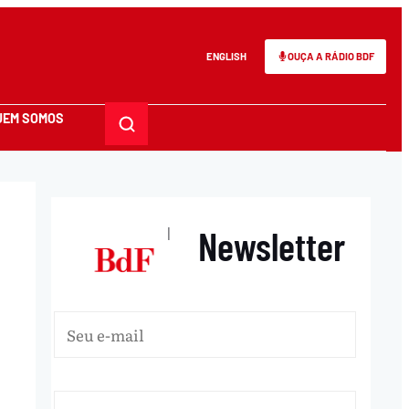
ENGLISH
OUÇA A RÁDIO BDF
UEM SOMOS
Newsletter
|