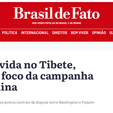
POLÍTICA
INTERNACIONAL
DIREITOS
BEM VIVER
OPINIÃO
Q
vida no Tibete,
o foco da campanha
hina
dos pontos centrais da disputa entre Washington e Pequim