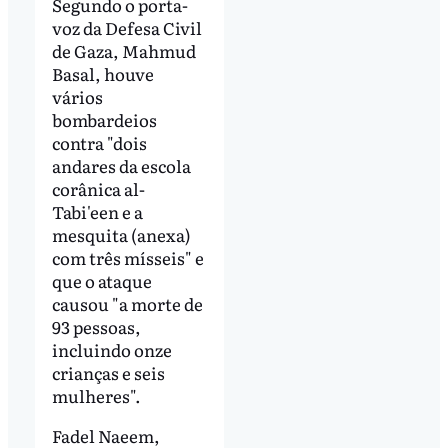
Segundo o porta-
voz da Defesa Civil
de Gaza, Mahmud
Basal, houve
vários
bombardeios
contra "dois
andares da escola
corânica al-
Tabi'een e a
mesquita (anexa)
com três mísseis" e
que o ataque
causou "a morte de
93 pessoas,
incluindo onze
crianças e seis
mulheres".
Fadel Naeem,