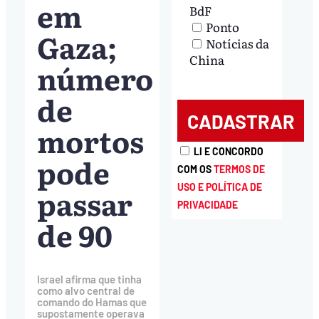
em
BdF
Ponto
Gaza;
Notícias da
China
número
de
mortos
LI E CONCORDO
pode
COM OS
TERMOS DE
USO E POLÍTICA DE
passar
PRIVACIDADE
de 90
Israel afirma que tinha
como alvo central de
comando do Hamas que
supostamente operava