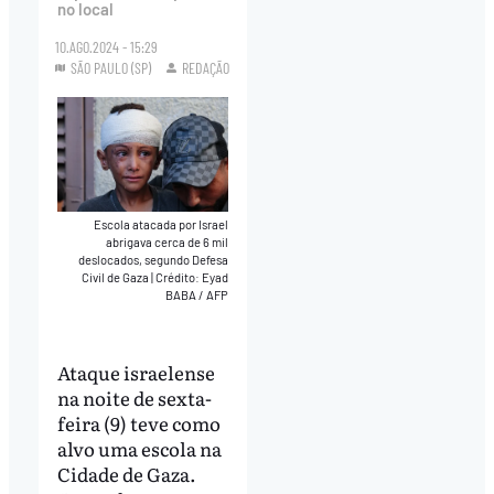
no local
10.AGO.2024 - 15:29
SÃO PAULO (SP)
REDAÇÃO
Escola atacada por Israel
abrigava cerca de 6 mil
deslocados, segundo Defesa
Civil de Gaza
|
Crédito: Eyad
BABA / AFP
Ataque israelense
na noite de sexta-
feira (9) teve como
alvo uma escola na
Cidade de Gaza.