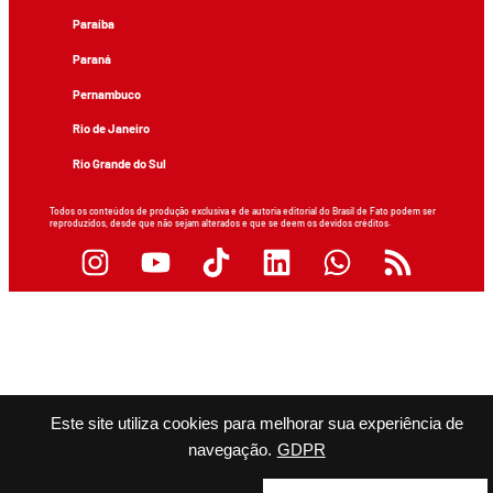
Paraíba
Paraná
Pernambuco
Rio de Janeiro
Rio Grande do Sul
Todos os conteúdos de produção exclusiva e de autoria editorial do Brasil de Fato podem ser
reproduzidos, desde que não sejam alterados e que se deem os devidos créditos.
Este site utiliza cookies para melhorar sua experiência de
navegação.
GDPR