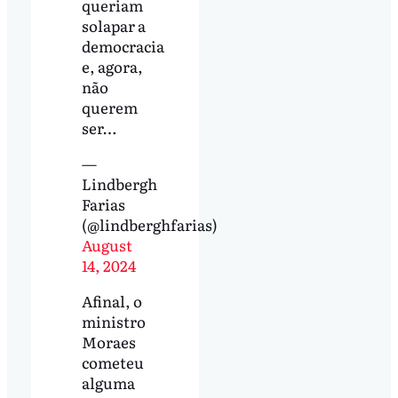
queriam
solapar a
democracia
e, agora,
não
querem
ser…
—
Lindbergh
Farias
(@lindberghfarias)
August
14, 2024
Afinal, o
ministro
Moraes
cometeu
alguma