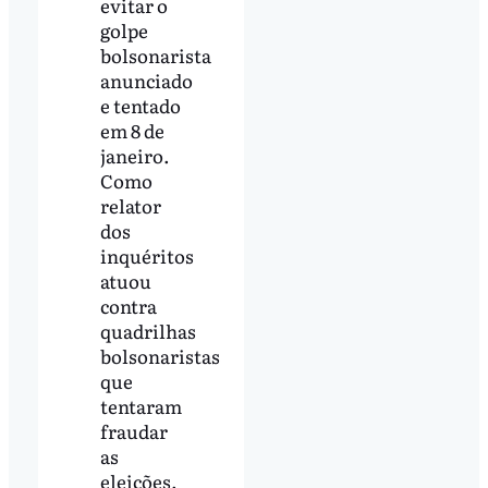
evitar o
golpe
bolsonarista
anunciado
e tentado
em 8 de
janeiro.
Como
relator
dos
inquéritos
atuou
contra
quadrilhas
bolsonaristas
que
tentaram
fraudar
as
eleições.