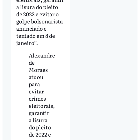
a lisura do pleito
de 2022 e evitar o
golpe bolsonarista
anunciado e
tentado em 8 de
janeiro”.
Alexandre
de
Moraes
atuou
para
evitar
crimes
eleitorais,
garantir
a lisura
do pleito
de 2022 e