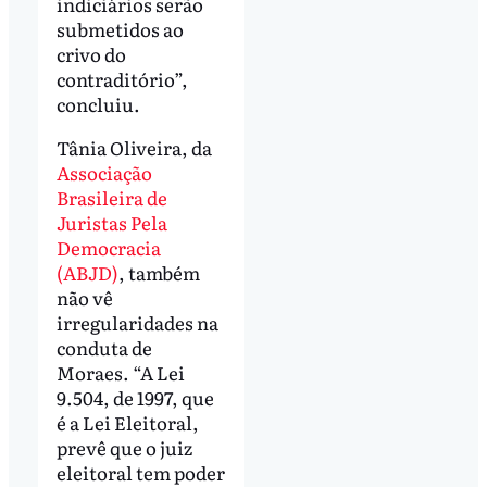
indiciários serão
submetidos ao
crivo do
contraditório”,
concluiu.
Tânia Oliveira, da
Associação
Brasileira de
Juristas Pela
Democracia
(ABJD)
, também
não vê
irregularidades na
conduta de
Moraes. “A Lei
9.504, de 1997, que
é a Lei Eleitoral,
prevê que o juiz
eleitoral tem poder