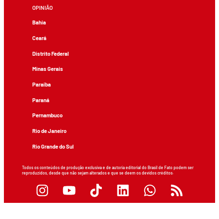
OPINIÃO
Bahia
Ceará
Distrito Federal
Minas Gerais
Paraíba
Paraná
Pernambuco
Rio de Janeiro
Rio Grande do Sul
Todos os conteúdos de produção exclusiva e de autoria editorial do Brasil de Fato podem ser
reproduzidos, desde que não sejam alterados e que se deem os devidos créditos.