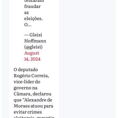
fraudar
as
eleições.
O…
— Gleisi
Hoffmann
(@gleisi)
August
14, 2024
O deputado
Rogério Correia,
vice-líder do
governo na
Câmara, declarou
que “Alexandre de
Moraes atuou para
evitar crimes
eleitorais, garantir