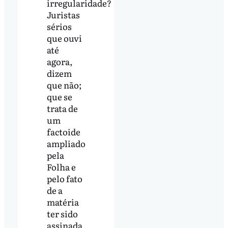
irregularidade?
Juristas
sérios
que ouvi
até
agora,
dizem
que não;
que se
trata de
um
factoide
ampliado
pela
Folha e
pelo fato
de a
matéria
ter sido
assinada