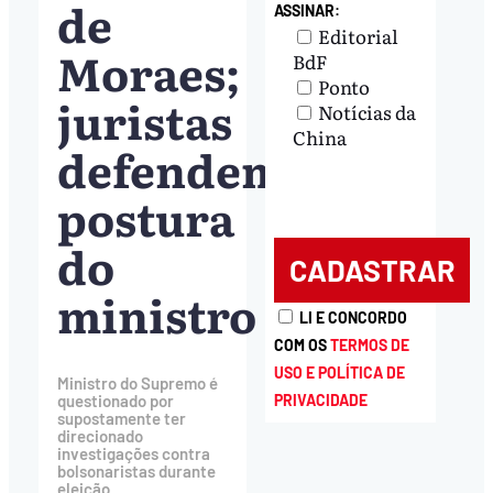
de
ASSINAR:
Editorial
Moraes;
BdF
Ponto
juristas
Notícias da
China
defendem
postura
do
ministro
LI E CONCORDO
COM OS
TERMOS DE
USO E POLÍTICA DE
Ministro do Supremo é
PRIVACIDADE
questionado por
supostamente ter
direcionado
investigações contra
bolsonaristas durante
eleição