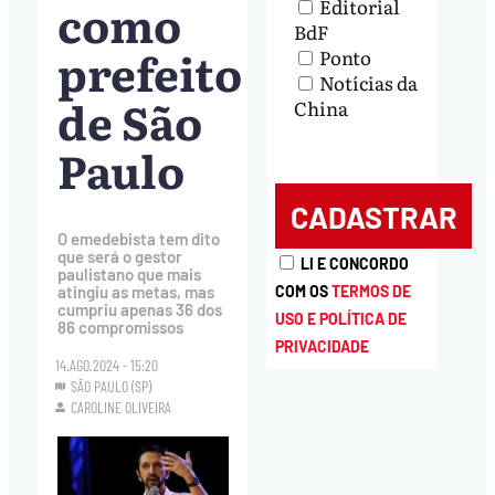
como
Editorial
BdF
prefeito
Ponto
Notícias da
de São
China
Paulo
O emedebista tem dito
que será o gestor
LI E CONCORDO
paulistano que mais
COM OS
TERMOS DE
atingiu as metas, mas
cumpriu apenas 36 dos
USO E POLÍTICA DE
86 compromissos
PRIVACIDADE
14.AGO.2024 - 15:20
SÃO PAULO (SP)
CAROLINE OLIVEIRA