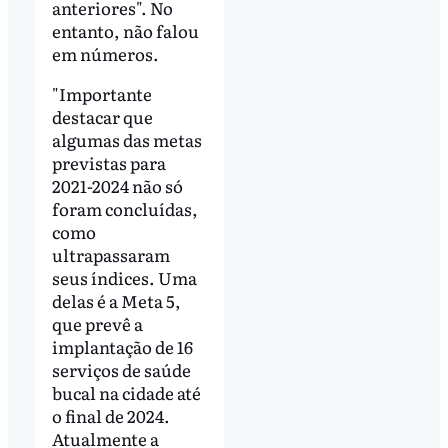
anteriores". No
entanto, não falou
em números.
"Importante
destacar que
algumas das metas
previstas para
2021-2024 não só
foram concluídas,
como
ultrapassaram
seus índices. Uma
delas é a Meta 5,
que prevê a
implantação de 16
serviços de saúde
bucal na cidade até
o final de 2024.
Atualmente a