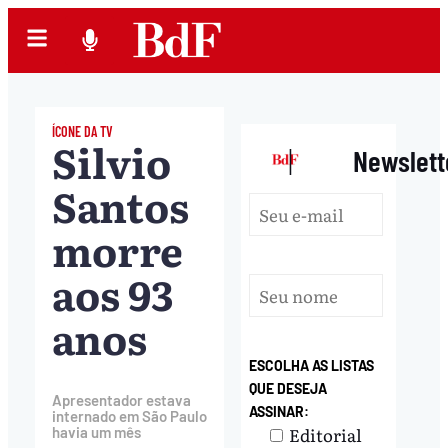
ÍCONE DA TV
Silvio
|
Newslett
Santos
morre
aos 93
anos
ESCOLHA AS LISTAS
QUE DESEJA
Apresentador estava
ASSINAR:
internado em São Paulo
Editorial
havia um mês