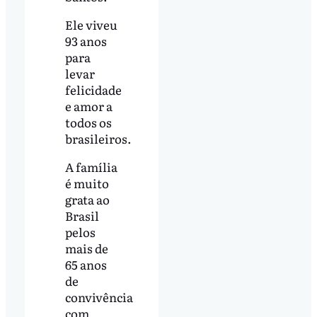
Ele viveu
93 anos
para
levar
felicidade
e amor a
todos os
brasileiros.
A família
é muito
grata ao
Brasil
pelos
mais de
65 anos
de
convivência
com