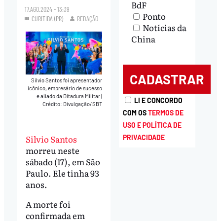
BdF
17.AGO.2024 - 13:39
Ponto
CURITIBA (PR)
REDAÇÃO
Notícias da
China
Silvio Santos foi apresentador
icônico, empresário de sucesso
e aliado da Ditadura Militar
|
LI E CONCORDO
Crédito: Divulgação/SBT
COM OS
TERMOS DE
USO E POLÍTICA DE
Silvio Santos
PRIVACIDADE
morreu neste
sábado (17), em São
Paulo. Ele tinha 93
anos.
A morte foi
confirmada em