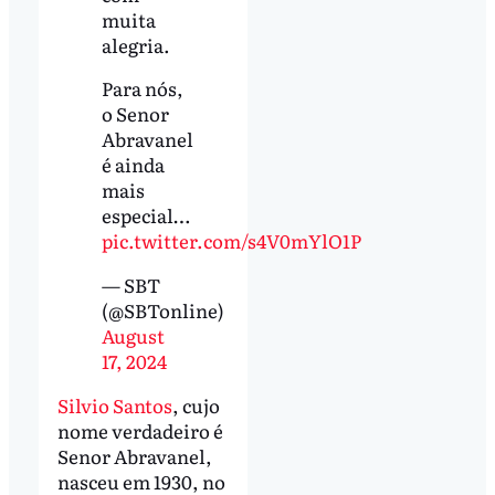
muita
alegria.
Para nós,
o Senor
Abravanel
é ainda
mais
especial…
pic.twitter.com/s4V0mYlO1P
— SBT
(@SBTonline)
August
17, 2024
Silvio Santos
, cujo
nome verdadeiro é
Senor Abravanel,
nasceu em 1930, no