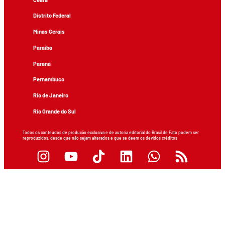
Distrito Federal
Minas Gerais
Paraíba
Paraná
Pernambuco
Rio de Janeiro
Rio Grande do Sul
Todos os conteúdos de produção exclusiva e de autoria editorial do Brasil de Fato podem ser
reproduzidos, desde que não sejam alterados e que se deem os devidos créditos.