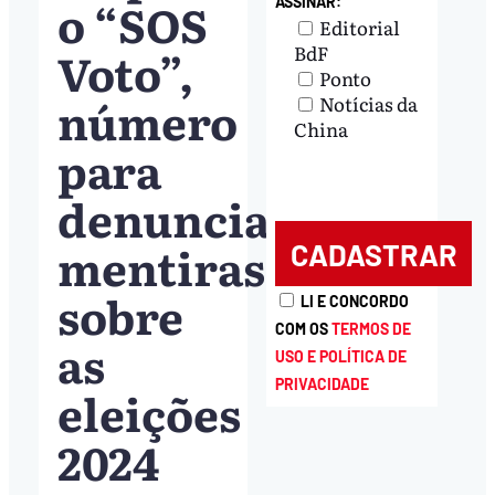
o “SOS
ASSINAR:
Editorial
Voto”,
BdF
Ponto
número
Notícias da
China
para
denunciar
mentiras
sobre
LI E CONCORDO
COM OS
TERMOS DE
as
USO E POLÍTICA DE
PRIVACIDADE
eleições
2024