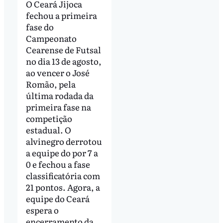
O Ceará Jijoca
fechou a primeira
fase do
Campeonato
Cearense de Futsal
no dia 13 de agosto,
ao vencer o José
Romão, pela
última rodada da
primeira fase na
competição
estadual. O
alvinegro derrotou
a equipe do por 7 a
0 e fechou a fase
classificatória com
21 pontos. Agora, a
equipe do Ceará
espera o
encerramento da