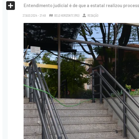
X
Entendimento judicial é de que a estatal realizou proces
Share
27.AGO.2024 - 21:49
BELO HORIZONTE (MG)
REDAÇÃO