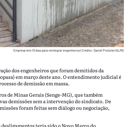
Empresa tem 10 dias para reintegrar engenheiros
|
Crédito: Daniel Protzner/ALMG
gração dos engenheiros que foram demitidos da
pasa) em março deste ano. O entendimento judicial é
 processo de demissão em massa.
iros de Minas Gerais (Senge-MG), que também
vas demissões sem a intervenção do sindicato. De
missões foram feitas sem diálogo ou negociação,
s desligamentos teria sido o Novo Marco do