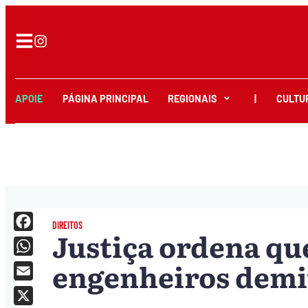
APOIE
PÁGINA PRINCIPAL
REGIONAIS
|
CULTU
DIREITOS
Justiça ordena qu
Facebook
engenheiros demi
WhatsApp
Email