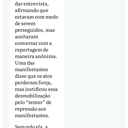
dar entrevista,
afirmando que
estavam com medo
de serem
perseguidos, mas
aceitaram
conversar com a
reportagem de
maneira anônima.
Uma das
manifestantes
disse que os atos
perderam força,
mas justificou essa
desmobilização
pelo “temor” de
repressão aos
manifestantes.
Segundo ela, a