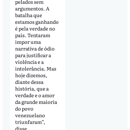
pelados sem
argumentos. A
batalha que
estamos ganhando
é pela verdade no
país. Tentaram
impor uma
narrativa de ódio
para justificar a
violência e a
intolerância. Mas
hoje dizemos,
diante dessa
história, que a
verdade e o amor
da grande maioria
do povo
venezuelano
triunfaram”,
disse.