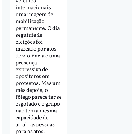
veículos
internacionais
uma imagem de
mobilização
permanente. O dia
seguinte às
eleições foi
marcado por atos
de violência e uma
presença
expressiva de
opositores em
protestos. Mas um
mês depois, o
fôlego parece ter se
esgotado e o grupo
não tem a mesma
capacidade de
atrair as pessoas
para os atos.