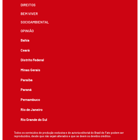
DIREITOS
BEM VIVER
SOCIOAMBIENTAL
OPINIÃO
Bahia
Ceará
Distrito Federal
Minas Gerais
Paraíba
Paraná
Pernambuco
Rio de Janeiro
Rio Grande do Sul
Todos os conteúdos de produção exclusiva e de autoria editorial do Brasil de Fato podem ser
reproduzidos, desde que não sejam alterados e que se deem os devidos créditos.