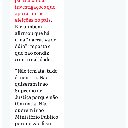
investigações que
apuraram as
eleições no país
.
Ele também
afirmou que há
uma “narrativa de
ódio” imposta e
que não condiz
com a realidade.
“Não tem ata, tudo
é mentira. Não
quiseram ir ao
Supremo de
Justiça porque não
têm nada. Não
querem ir ao
Ministério Público
porque vão ficar