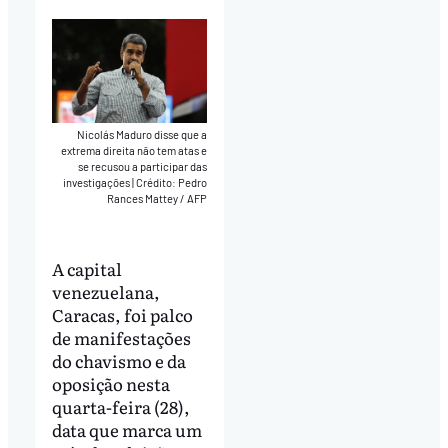
Nicolás Maduro disse que a
extrema direita não tem atas e
se recusou a participar das
investigações
|
Crédito: Pedro
Rances Mattey / AFP
A capital
venezuelana,
Caracas, foi palco
de manifestações
do chavismo e da
oposição nesta
quarta-feira (28),
data que marca um