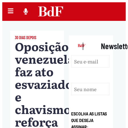
30 DIAS DEPOIS
Oposição
|
Newslett
venezuelana
faz ato
esvaziado
e
chavismo
ESCOLHA AS LISTAS
reforça
QUE DESEJA
ASSINAR: