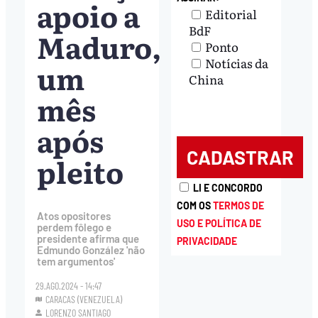
apoio a
Editorial
BdF
Maduro,
Ponto
Notícias da
um
China
mês
após
pleito
LI E CONCORDO
COM OS
TERMOS DE
Atos opositores
USO E POLÍTICA DE
perdem fôlego e
presidente afirma que
PRIVACIDADE
Edmundo González 'não
tem argumentos'
29.AGO.2024 - 14:47
CARACAS (VENEZUELA)
LORENZO SANTIAGO