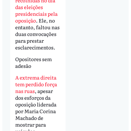
recolhidas no dia
das eleições
presidenciais pela
oposição
. Ele, no
entanto, faltou nas
duas convocações
para prestar
esclarecimentos.
Opositores sem
adesão
A extrema direita
tem perdido força
nas ruas
, apesar
dos esforços da
oposição liderada
por Maria Corina
Machado de
mostrar para