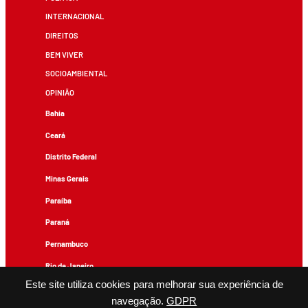
INTERNACIONAL
DIREITOS
BEM VIVER
SOCIOAMBIENTAL
OPINIÃO
Bahia
Ceará
Distrito Federal
Minas Gerais
Paraíba
Paraná
Pernambuco
Rio de Janeiro
Este site utiliza cookies para melhorar sua experiência de
Rio Grande do Sul
navegação.
GDPR