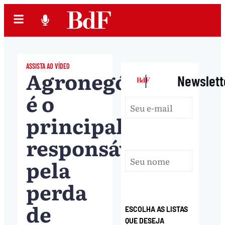
ASSISTA AO VÍDEO
Agronegócio
|
Newslett
é o
principal
responsável
pela
perda
de
ESCOLHA AS LISTAS
QUE DESEJA