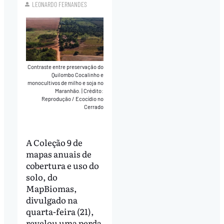
LEONARDO FERNANDES
Contraste entre preservação do
Quilombo Cocalinho e
monocultivos de milho e soja no
Maranhão.
|
Crédito:
Reprodução / Ecocídio no
Cerrado
A Coleção 9 de
mapas anuais de
cobertura e uso do
solo, do
MapBiomas,
divulgado na
quarta-feira (21),
revelou uma perda