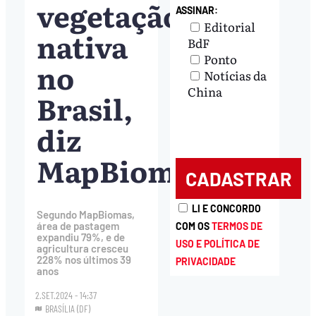
vegetação
ASSINAR:
Editorial
nativa
BdF
Ponto
no
Notícias da
China
Brasil,
diz
MapBiomas
LI E CONCORDO
Segundo MapBiomas,
área de pastagem
COM OS
TERMOS DE
expandiu 79%, e de
USO E POLÍTICA DE
agricultura cresceu
228% nos últimos 39
PRIVACIDADE
anos
2.SET.2024 - 14:37
BRASÍLIA (DF)