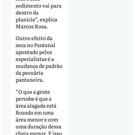
sedimento vai para
dentro da
planície”, explica
Marcos Rosa.
Outro efeito da
seca no Pantanal
apontado pelos
especialistas é a
mudança de padrão
da pecuária
pantaneira.
“O que a gente
percebe é que a
área alagada está
ficando em uma
área menor e com
uma duração dessa
cheia menor. E isso