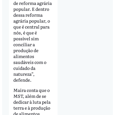
de reforma agrária
popular. E dentro
dessa reforma
agrária popular, o
que é central para
nós, é que é
possível sim
conciliar a
produção de
alimentos
saudáveis com o
cuidado da
natureza”,
defende.
Maíra conta que o
MST, além de se
dedicar à luta pela
terra e à produção
de alimentos