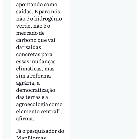
apontando como
saídas. E para nós,
não é o hidrogênio
verde, não é o
mercado de
carbono que vai
dar saídas
concretas para
essas mudanças
climáticas, mas
sim a reforma
agrária, a
democratização
das terras e a
agroecologia como
elemento central”,
afirma.
Já o pesquisador do
MapBiomas,