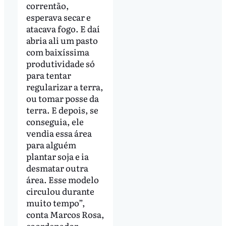
correntão,
esperava secar e
atacava fogo. E daí
abria ali um pasto
com baixíssima
produtividade só
para tentar
regularizar a terra,
ou tomar posse da
terra. E depois, se
conseguia, ele
vendia essa área
para alguém
plantar soja e ia
desmatar outra
área. Esse modelo
circulou durante
muito tempo”,
conta Marcos Rosa,
coordenador