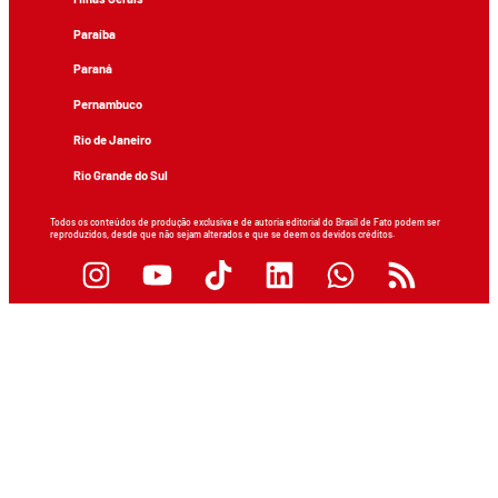
Paraíba
Paraná
Pernambuco
Rio de Janeiro
Rio Grande do Sul
Todos os conteúdos de produção exclusiva e de autoria editorial do Brasil de Fato podem ser
reproduzidos, desde que não sejam alterados e que se deem os devidos créditos.