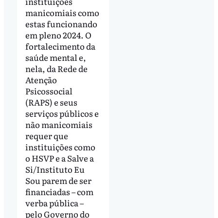
instituições
manicomiais como
estas funcionando
em pleno 2024. O
fortalecimento da
saúde mental e,
nela, da Rede de
Atenção
Psicossocial
(RAPS) e seus
serviços públicos e
não manicomiais
requer que
instituições como
o HSVP e a Salve a
Si/Instituto Eu
Sou parem de ser
financiadas – com
verba pública –
pelo Governo do