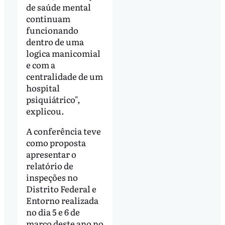
de saúde mental
continuam
funcionando
dentro de uma
logica manicomial
e com a
centralidade de um
hospital
psiquiátrico",
explicou.
A conferência teve
como proposta
apresentar o
relatório de
inspeções no
Distrito Federal e
Entorno realizada
no dia 5 e 6 de
março deste ano no