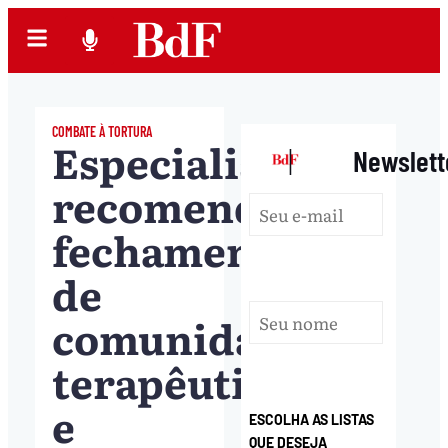
COMBATE À TORTURA
Especialistas
|
Newslett
recomendam
fechamento
de
comunidade
terapêutica
e
ESCOLHA AS LISTAS
QUE DESEJA