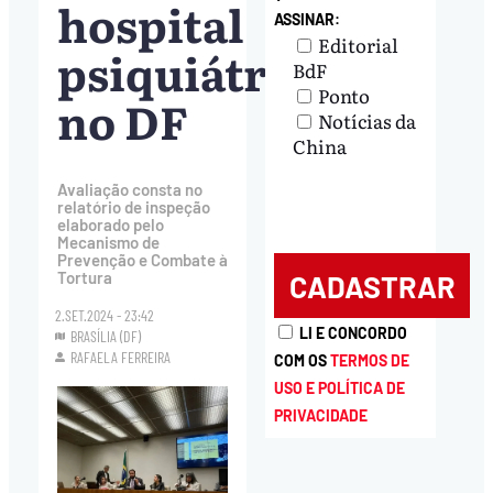
hospital
ASSINAR:
Editorial
psiquiátrico
BdF
Ponto
no DF
Notícias da
China
Avaliação consta no
relatório de inspeção
elaborado pelo
Mecanismo de
Prevenção e Combate à
Tortura
2.SET.2024 - 23:42
LI E CONCORDO
BRASÍLIA (DF)
RAFAELA FERREIRA
COM OS
TERMOS DE
USO E POLÍTICA DE
PRIVACIDADE