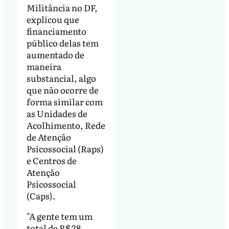
Militância no DF,
explicou que
financiamento
público delas tem
aumentado de
maneira
substancial, algo
que não ocorre de
forma similar com
as Unidades de
Acolhimento, Rede
de Atenção
Psicossocial (Raps)
e Centros de
Atenção
Psicossocial
(Caps).
"A gente tem um
total de R$ 28