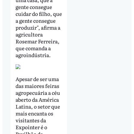
gente consegue
cuidar do filho, que
a gente consegue
produzir", afirma a
agricultora
Rosemar Ferreira,
que comanda a
agroindústria.
Apesar de ser uma
das maiores feiras
agropecuária a céu
aberto da América
Latina, o setor que
mais encanta os
visitantes da
Expointer é o
Pavilhão da