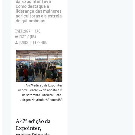
da Expointer teve
como destaque a
liderança das mulheres
agricultoras e a estreia
de quilombolas
7.SET.2024 - 11:49
ESTEIO (RS)
MARCELO FERREIRA
A 47ª edição da Expointer
ocorreu entre 24 de agosto e 1º
de setembro
|
Crédito: Foto:
Jürgen Mayrhofer/Secom RS
A 47ª edição da
Expointer,
maior feira de