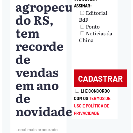
agropecuária
ASSINAR:
Editorial
do RS,
BdF
Ponto
tem
Notícias da
China
recorde
de
vendas
em ano
LI E CONCORDO
de
COM OS
TERMOS DE
novidades
USO E POLÍTICA DE
PRIVACIDADE
Local mais procurado