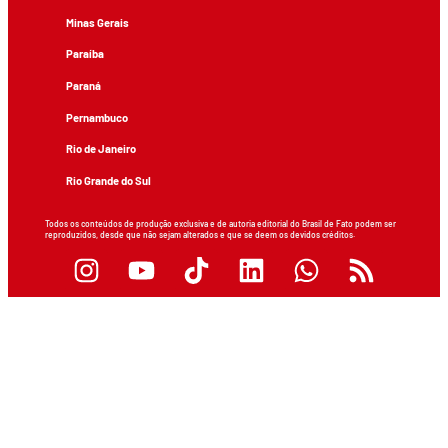
Minas Gerais
Paraíba
Paraná
Pernambuco
Rio de Janeiro
Rio Grande do Sul
Todos os conteúdos de produção exclusiva e de autoria editorial do Brasil de Fato podem ser
reproduzidos, desde que não sejam alterados e que se deem os devidos créditos.