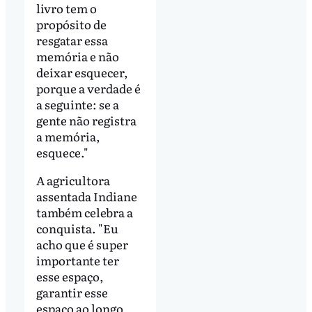
livro tem o
propósito de
resgatar essa
memória e não
deixar esquecer,
porque a verdade é
a seguinte: se a
gente não registra
a memória,
esquece."
A agricultora
assentada Indiane
também celebra a
conquista. "Eu
acho que é super
importante ter
esse espaço,
garantir esse
espaço ao longo