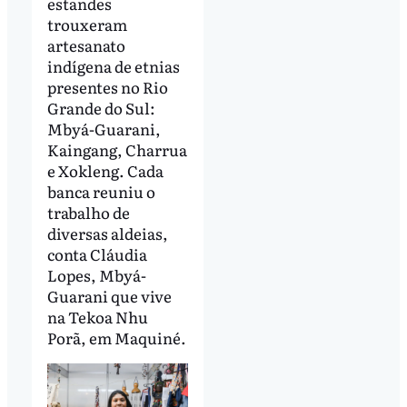
estandes
trouxeram
artesanato
indígena de etnias
presentes no Rio
Grande do Sul:
Mbyá-Guarani,
Kaingang, Charrua
e Xokleng. Cada
banca reuniu o
trabalho de
diversas aldeias,
conta Cláudia
Lopes, Mbyá-
Guarani que vive
na Tekoa Nhu
Porã, em Maquiné.