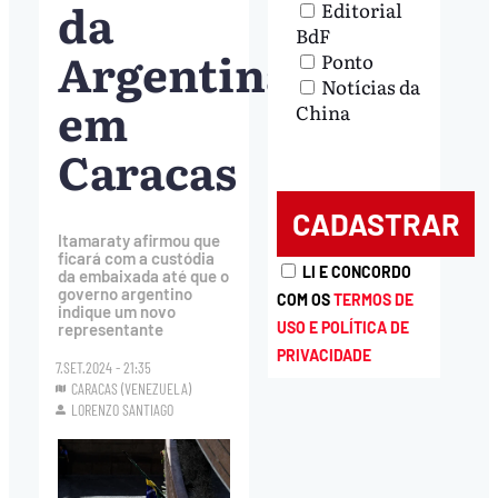
da
Editorial
BdF
Argentina
Ponto
Notícias da
em
China
Caracas
Itamaraty afirmou que
ficará com a custódia
LI E CONCORDO
da embaixada até que o
governo argentino
COM OS
TERMOS DE
indique um novo
USO E POLÍTICA DE
representante
PRIVACIDADE
7.SET.2024 - 21:35
CARACAS (VENEZUELA)
LORENZO SANTIAGO