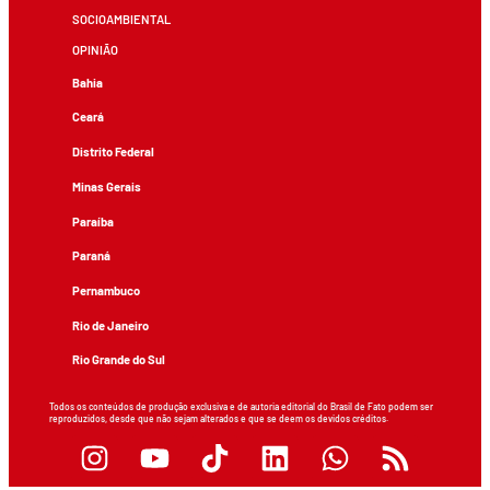
SOCIOAMBIENTAL
OPINIÃO
Bahia
Ceará
Distrito Federal
Minas Gerais
Paraíba
Paraná
Pernambuco
Rio de Janeiro
Rio Grande do Sul
Todos os conteúdos de produção exclusiva e de autoria editorial do Brasil de Fato podem ser
reproduzidos, desde que não sejam alterados e que se deem os devidos créditos.