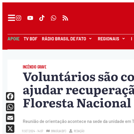
APOIE
TV BDF
RÁDIO BRASIL DE FATO
REGIONAIS
I
INCÊNDIO GRAVE
Voluntários são c
ajudar recuperaçã
Floresta Nacional 
Facebook
WhatsApp
Reunião de orientação acontece na sede da unidade em 
Email
11.SET.2024 - 14:07
BRASÍLIA (DF)
REDAÇÃO