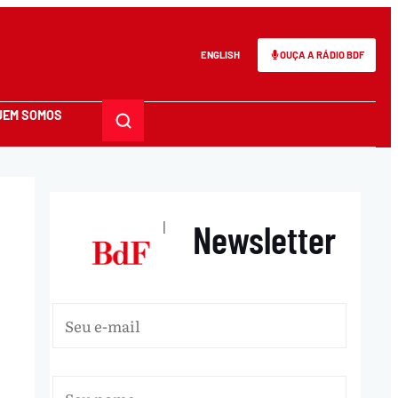
ENGLISH
OUÇA A RÁDIO BDF
UEM SOMOS
Newsletter
|