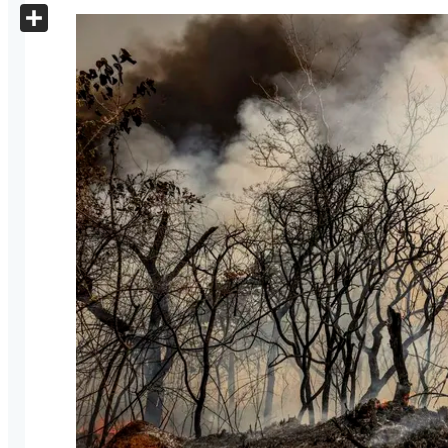
X
Share