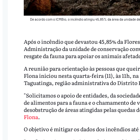
De acordo com o ICMBio, o incêndio atingiu 45,85% da área da unidade d
Após o incêndio que devastou 45,85% da Florest
Administração da unidade de conservação conv
resgate da fauna para apoiar os animais afetado
A reunião para orientação às pessoas que quei
Flona iniciou nesta quarta-feira (11), às 11h, n
Taguatinga, região administrativa do Distrito 
"Solicitamos o apoio de entidades, da sociedade
de alimentos para a fauna e o chamamento de vo
desobstrução de áreas atingidas pelas quedas de
Flona
.
O objetivo é mitigar os dados dos incêndios até