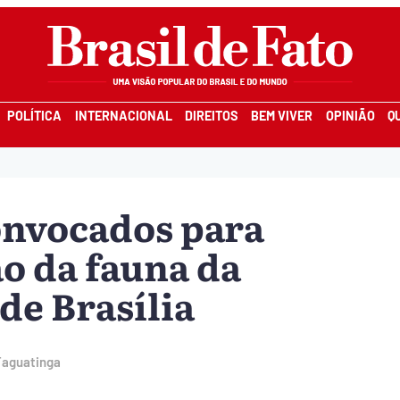
POLÍTICA
INTERNACIONAL
DIREITOS
BEM VIVER
OPINIÃO
Q
onvocados para
o da fauna da
de Brasília
Taguatinga