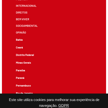
INTERNACIONAL
DIREITOS
BEM VIVER
SOCIOAMBIENTAL
OPINIÃO
Bahia
Ceará
Distrito Federal
Minas Gerais
Paraíba
Paraná
Pernambuco
Rio de Janeiro
Este site utiliza cookies para melhorar sua experiência de
Rio Grande do Sul
navegação.
GDPR