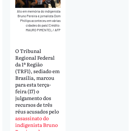
Ato em memória do indigenista
Bruno Pereira e jornalista Dom
Phillips aconteceu em várias
cidades do país
|
Crédito:
MAURO PIMENTEL / AFP
O Tribunal
Regional Federal
da 1ª Região
(TRF1), sediado em
Brasília, marcou
para esta terça-
feira (17) o
julgamento dos
recursos de três
réus acusados pelo
assassinato do
indigenista Bruno