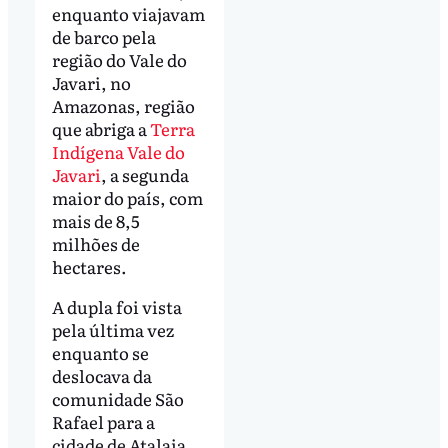
enquanto viajavam
de barco pela
região do Vale do
Javari, no
Amazonas, região
que abriga a
Terra
Indígena Vale do
Javari
, a segunda
maior do país, com
mais de 8,5
milhões de
hectares.
A dupla foi vista
pela última vez
enquanto se
deslocava da
comunidade São
Rafael para a
cidade de Atalaia