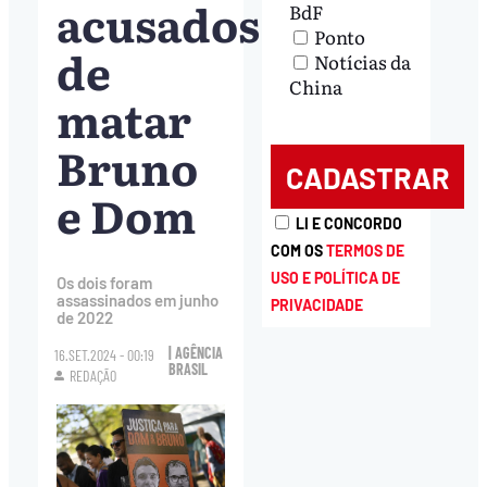
acusados
BdF
Ponto
de
Notícias da
China
matar
Bruno
e Dom
LI E CONCORDO
COM OS
TERMOS DE
USO E POLÍTICA DE
Os dois foram
assassinados em junho
PRIVACIDADE
de 2022
| AGÊNCIA
16.SET.2024 - 00:19
BRASIL
REDAÇÃO