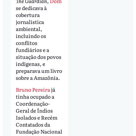
The Guardian
,
Dom
se dedicava à
cobertura
jornalística
ambiental,
incluindo os
conflitos
fundiários e a
situação dos povos
indígenas, e
preparava um livro
sobre a Amazônia.
Bruno Pereira
já
tinha ocupado a
Coordenação-
Geral de Índios
Isolados e Recém
Contatados da
Fundação Nacional