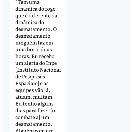
"Tem uma
dinâmica do fogo
que é diferente da
dinâmica do
desmatamento. O
desmatamento
ninguém faz em
uma hora, duas
horas. Eu recebo
um alerta do Inpe
[Instituto Nacional
de Pesquisas
Espaciais] e as
equipes vão lá,
atuam, multam.
Eu tenho alguns
dias para fazer [o
combate a] um
desmatamento.
Alguém com um