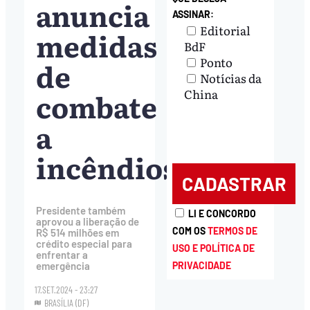
anuncia
ASSINAR:
Editorial
medidas
BdF
Ponto
de
Notícias da
combate
China
a
incêndios
Presidente também
LI E CONCORDO
aprovou a liberação de
COM OS
TERMOS DE
R$ 514 milhões em
crédito especial para
USO E POLÍTICA DE
enfrentar a
PRIVACIDADE
emergência
17.SET.2024 - 23:27
BRASÍLIA (DF)