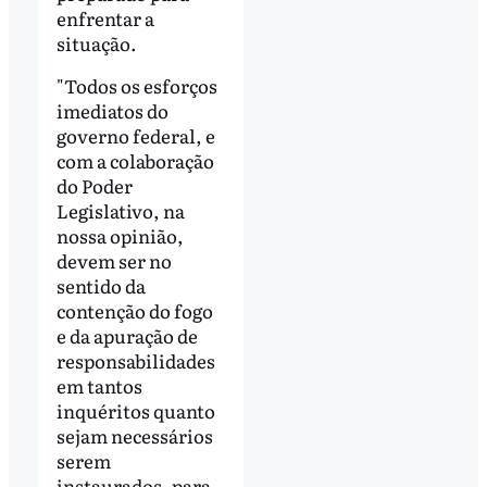
enfrentar a
situação.
"Todos os esforços
imediatos do
governo federal, e
com a colaboração
do Poder
Legislativo, na
nossa opinião,
devem ser no
sentido da
contenção do fogo
e da apuração de
responsabilidades
em tantos
inquéritos quanto
sejam necessários
serem
instaurados, para