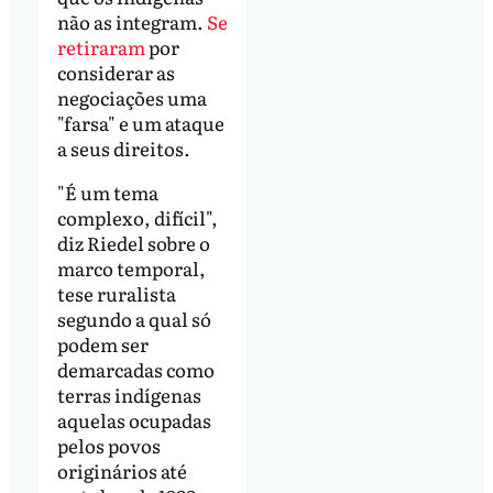
não as integram.
Se
retiraram
por
considerar as
negociações uma
"farsa" e um ataque
a seus direitos.
"É um tema
complexo, difícil",
diz Riedel sobre o
marco temporal,
tese ruralista
segundo a qual só
podem ser
demarcadas como
terras indígenas
aquelas ocupadas
pelos povos
originários até