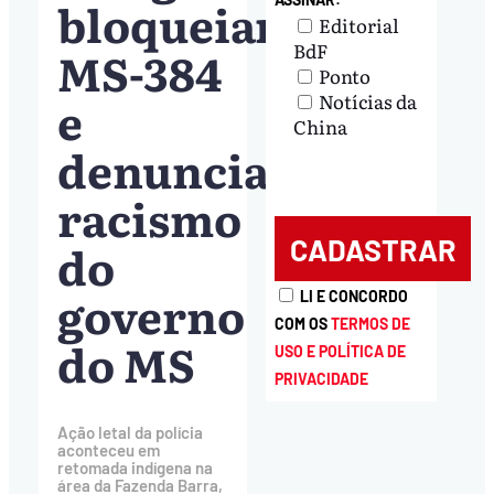
bloqueiam
Editorial
BdF
MS-384
Ponto
e
Notícias da
China
denunciam
racismo
do
governo
LI E CONCORDO
COM OS
TERMOS DE
do MS
USO E POLÍTICA DE
PRIVACIDADE
Ação letal da polícia
aconteceu em
retomada indígena na
área da Fazenda Barra,