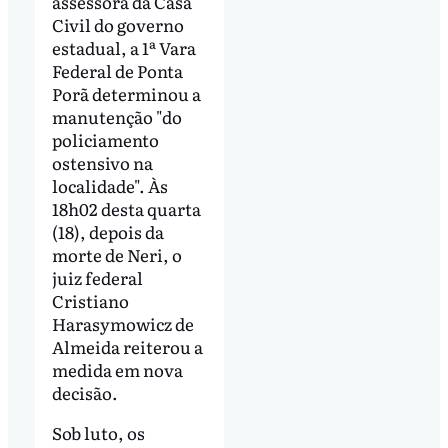
assessora da Casa
Civil do governo
estadual, a 1ª Vara
Federal de Ponta
Porã determinou a
manutenção "do
policiamento
ostensivo na
localidade". Às
18h02 desta quarta
(18), depois da
morte de Neri, o
juiz federal
Cristiano
Harasymowicz de
Almeida reiterou a
medida em nova
decisão.
Sob luto, os