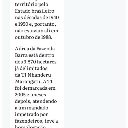
território pelo
Estado brasileiro
nas décadas de 1940
e 1950 e, portanto,
não estavam ali em
outubro de 1988.
A área da Fazenda
Barra está dentro
dos 9.570 hectares
já delimitados
da TI Nhanderu
Marangatu. A TI
foi demarcada em
2005 e, meses
depois, atendendo
a um mandado
impetrado por
fazendeiros, teve a
homologação