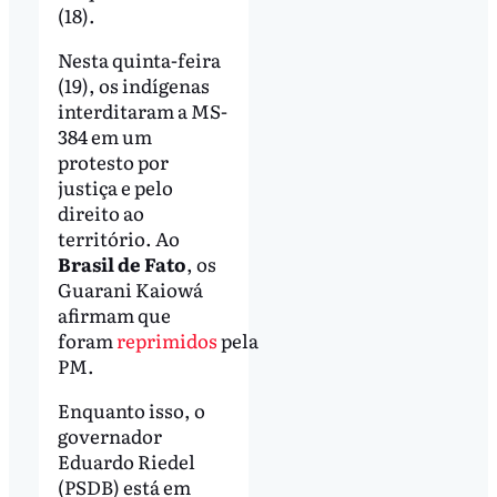
(18).
Nesta quinta-feira
(19), os indígenas
interditaram a MS-
384 em um
protesto por
justiça e pelo
direito ao
território. Ao
Brasil de Fato
, os
Guarani Kaiowá
afirmam que
foram
reprimidos
pela
PM.
Enquanto isso, o
governador
Eduardo Riedel
(PSDB) está em