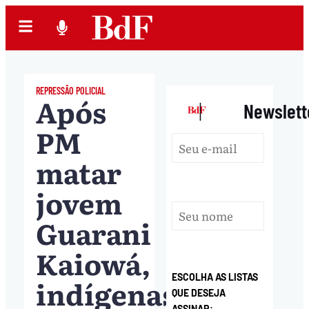
REPRESSÃO POLICIAL
Após
|
Newslett
PM
matar
jovem
Guarani
Kaiowá,
ESCOLHA AS LISTAS
indígenas
QUE DESEJA
ASSINAR: