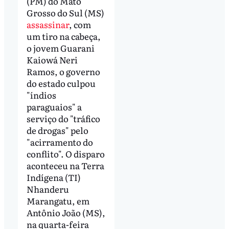
(PM) do Mato
Grosso do Sul (MS)
assassinar
, com
um tiro na cabeça,
o jovem Guarani
Kaiowá Neri
Ramos, o governo
do estado culpou
"índios
paraguaios" a
serviço do "tráfico
de drogas" pelo
"acirramento do
conflito". O disparo
aconteceu na Terra
Indígena (TI)
Nhanderu
Marangatu, em
Antônio João (MS),
na quarta-feira