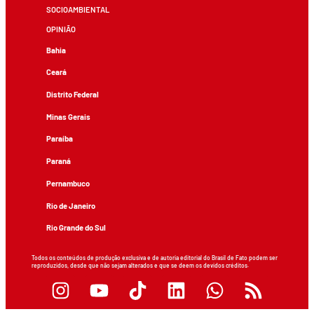
SOCIOAMBIENTAL
OPINIÃO
Bahia
Ceará
Distrito Federal
Minas Gerais
Paraíba
Paraná
Pernambuco
Rio de Janeiro
Rio Grande do Sul
Todos os conteúdos de produção exclusiva e de autoria editorial do Brasil de Fato podem ser
reproduzidos, desde que não sejam alterados e que se deem os devidos créditos.