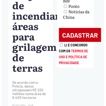
BdF
de
Ponto
incendiar
Notícias da
China
áreas
para
grilagem
LI E CONCORDO
COM OS
TERMOS DE
de
USO E POLÍTICA DE
terras
PRIVACIDADE
De acordo com a
Polícia, danos
ultrapassam R$ 220
milhões numa área de
6.400 hectares
20.SET.2024 - 12:16