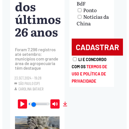
dos
BdF
Ponto
últimos
Notícias da
China
26 anos
Foram 7.296 registros
até setembro;
municípios com grande
LI E CONCORDO
área de agropecuária
COM OS
TERMOS DE
têm destaque
USO E POLÍTICA DE
23.SET.2024 - 19:28
PRIVACIDADE
SÃO PAULO (SP)
CAROLINA BATAIER
Play
Mute
Download