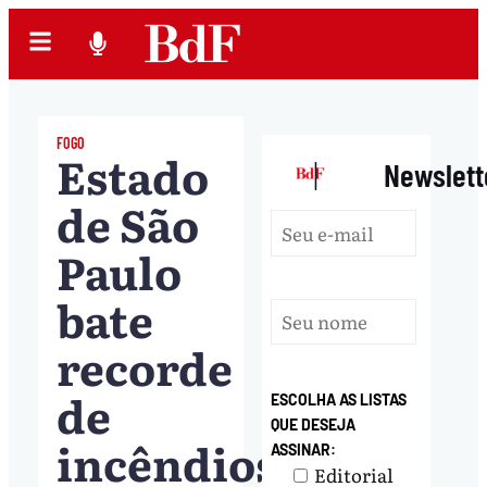
FOGO
Estado
|
Newslett
de São
Paulo
bate
recorde
de
ESCOLHA AS LISTAS
QUE DESEJA
incêndios
ASSINAR:
Editorial