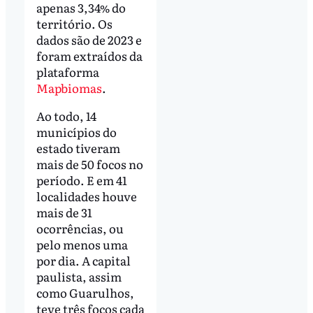
apenas 3,34% do
território. Os
dados são de 2023 e
foram extraídos da
plataforma
Mapbiomas
.
Ao todo, 14
municípios do
estado tiveram
mais de 50 focos no
período. E em 41
localidades houve
mais de 31
ocorrências, ou
pelo menos uma
por dia. A capital
paulista, assim
como Guarulhos,
teve três focos cada